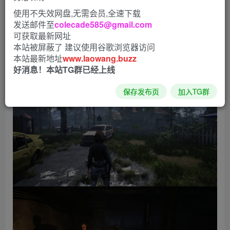
使用不失效网盘,无需会员,全速下载
发送邮件至
colecade585@gmail.com
可获取最新网址
本站被屏蔽了 建议使用谷歌浏览器访问
本站最新地址
www.laowang.buzz
好消息！本站TG群已经上线
保存发布页
加入TG群