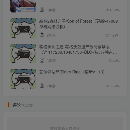
5年前
4.3W+
森林2森林之子/Son of Forest（更新v47869
单机网络联机）
2年前
4.2W+
霍格沃茨之遗-霍格沃兹遗产数码豪华版
（V1117238.10461750+DLC+特典+独占内
容）
3年前
4W+
艾尔登法环/Elden Ring（更新v1.13）
2年前
3.7W+
评论
抢沙发
请登录后发表评论