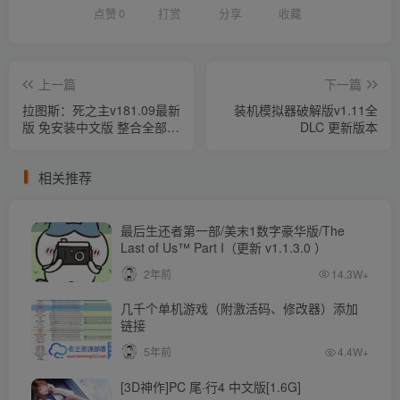
点赞
0
打赏
分享
收藏
上一篇
下一篇
拉图斯：死之主v181.09最新
装机模拟器破解版v1.11全
版 免安装中文版 整合全部
DLC 更新版本
DLC
相关推荐
最后生还者第一部/美末1数字豪华版/The
Last of Us™ Part I（更新 v1.1.3.0 ）
2年前
14.3W+
几千个单机游戏（附激活码、修改器）添加
链接
5年前
4.4W+
[3D神作]PC 尾·行4 中文版[1.6G]