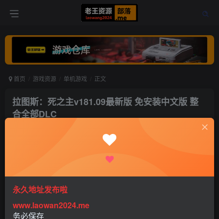
首页
游戏资源
单机游戏
正文
拉图斯：死之主v181.09最新版 免安装中文版 整
合全部DLC
老王
关注
打赏
5年前发布
0
810
0
永久地址发布啦
www.laowan2024.me
务必保存