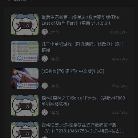
最后生还者第一部/美末1数字豪华版/The
Last of Us™ Part I（更新 v1.1.3.0 ）
2年前
14.3W+
几千个单机游戏（附激活码、修改器）添加
链接
5年前
4.4W+
[3D神作]PC 尾·行4 中文版[1.6G]
5年前
4.3W+
森林2森林之子/Son of Forest（更新v47869
单机网络联机）
2年前
4.2W+
霍格沃茨之遗-霍格沃兹遗产数码豪华版
（V1117238.10461750+DLC+特典+独占内
容）