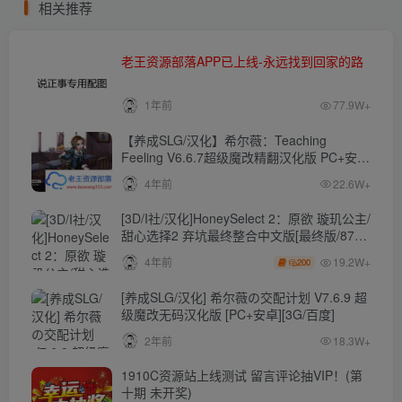
相关推荐
老王资源部落APP已上线-永远找到回家的路
1年前
77.9W+
【养成SLG/汉化】希尔薇：Teaching
Feeling V6.6.7超级魔改精翻汉化版 PC+安卓
【4.3G】
4年前
22.6W+
[3D/I社/汉化]HoneySelect 2：原欲 璇玑公主/
甜心选择2 弃坑最终整合中文版[最终版/87G/
秒传]
19.2W+
4年前
200
[养成SLG/汉化] 希尔薇の交配计划 V7.6.9 超
级魔改无码汉化版 [PC+安卓][3G/百度]
2年前
18.3W+
1910C资源站上线测试 留言评论抽VIP！(第
十期 未开奖)