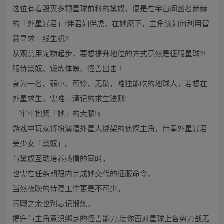
这位有着毁灭多颗星球前科的黛奴，便是在宇宙间凶名赫赫
的「外星暴君」!伴君如伴虎，在她麾下，主角该如何利用智
慧寻求—线生机?
从观赏用宠物起步，要想提升地位的方式竟然是征服星球?!
服侍黛奴、锻炼体魄、怪兽出击-!
身为一名、弱小、可怜、无助，唯独能吃的地球人，若想在
外星求生，需唯—谨记的求生法则:
『牢牢抱紧「她」的大腿!』
游戏中玩家将扮演遭外星人绑架的侦探主角，侍奉外星暴君
美少女「黛奴」。
与黛奴互动培养感情的同时，
也需在任务期限内完成她交代的征服命令，
当然夜晚的侍寝工作更是不可少。
闲暇之余也别忘记锻炼，
提升与主角意识绑定的怪兽能力,使你面对星球上各势力战无