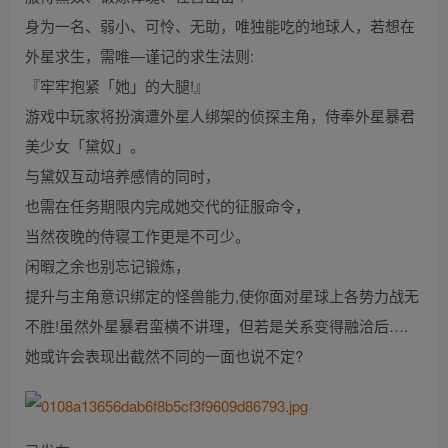
身为一名、弱小、可怜、无助，唯独能吃的地球人，若想在
外星求生，需唯—谨记的求生法则:
『牢牢抱紧「她」的大腿!』
游戏中玩家将扮演遭外星人绑架的侦探主角，侍奉外星暴君
美少女「黛奴」。
与黛奴互动培养感情的同时，
也需在任务期限内完成她交代的征服命令，
当然夜晚的侍寝工作更是不可少。
闲暇之余也别忘记锻炼，
提升与主角意识绑定的怪兽能力,使你面对星球上各势力战无
不胜!虽然外星暴君蛮横不讲理，但若是关系变得融洽后….
她或许会表现出截然不同的一面也说不定?