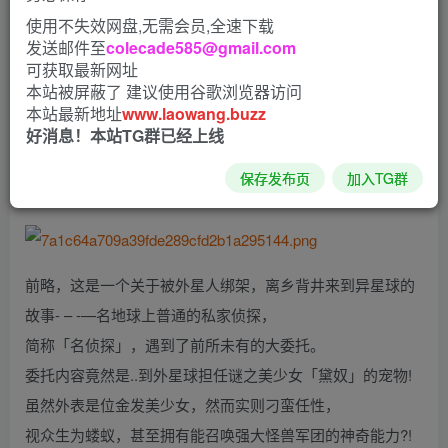
使用不失效网盘,无需会员,全速下载
发送邮件至
colecade585@gmail.com
发行日期：2023 年 12 月 21 日
可获取最新网址
本站被屏蔽了 建议使用谷歌浏览器访问
【游戏名字】：傲慢的怪兽公主与名侦探使魔1.04 官方中文
本站最新地址
www.laowang.buzz
步兵版
好消息！本站TG群已经上线
【游戏语言】：中文
保存发布页
加入TG群
【游戏大小】：2.8G
前略，这是一个关于被外星人绑架，离乡背井来到异星球的
故事- – -—名地球上普通的私家侦探，
简称「名侦探」，遇到了前所未有的大委托。
委托内容竟然是..到外星球担任谜之美少女「黛奴」的宠物!
虽然外表是位金发美少女，然而实则刁蛮任性，
视众生为蝼蚁，甚至拥有能召唤强大怪兽军团的神奇能力?!