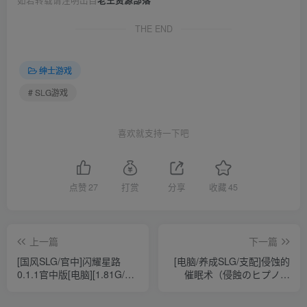
如若转载请注明出自
老王资源部落
THE END
绅士游戏
# SLG游戏
喜欢就支持一下吧
点赞
27
打赏
分享
收藏
45
上一篇
下一篇
[国风SLG/官中]闪耀星路
[电脑/养成SLG/支配]侵蚀的
0.1.1官中版[电脑][1.81G/百
催眠术（侵蝕のヒプノシ
度]
ス）V1.03 内置AI汉化+全
CG [1.50G/百度]