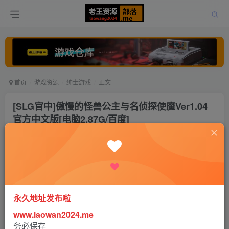
首页
游戏资源
绅士游戏
正文
[SLG官中]傲慢的怪兽公主与名侦探使魔Ver1.04
官方中文版[电脑2.87G/百度]
老王
关注
打赏
2年前更新
0
7664
27
永久地址发布啦
www.laowan2024.me
务必保存
需要自行在设置里面选择中文