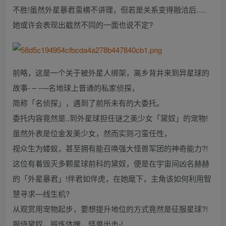
不胜!虽然外星暴君蛮横不讲理，但若是关系变得融洽后….
她或许会表现出截然不同的一面也说不定?
前略，这是一个关于被外星人绑架，离乡背井来到异星球的
故事- – -—名地球上普通的私家侦探，
简称「名侦探」，遇到了前所未有的大委托。
委托内容竟然是..到外星球担任谜之美少女「黛奴」的宠物!
虽然外表是位金发美少女，然而实则刁蛮任性，
视众生为蝼蚁，甚至拥有能召唤强大怪兽军团的神奇能力?!
这位有着毁灭多颗星球前科的黛奴，便是在宇宙间凶名赫赫
的「外星暴君」!伴君如伴虎，在她麾下，主角该如何利用智
慧寻求—线生机?
从观赏用宠物起步，要想提升地位的方式竟然是征服星球?!
服侍黛奴、锻炼体魄、怪兽出击-!