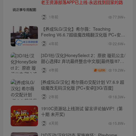
老王资源部落APP已上线-永远找到回家的路
1年前
77.9W+
【养成SLG/汉化】希尔薇：Teaching
Feeling V6.6.7超级魔改精翻汉化版 PC+安卓
【4.3G】
4年前
22.6W+
[3D/I社/汉化]HoneySelect 2：原欲 璇玑公主/
甜心选择2 弃坑最终整合中文版[最终版/87G/
秒传]
19.2W+
4年前
200
[养成SLG/汉化] 希尔薇の交配计划 V7.6.9 超
级魔改无码汉化版 [PC+安卓][3G/百度]
2年前
18.3W+
1910C资源站上线测试 留言评论抽VIP！(第
十期 未开奖)
4天前
15.8W+
[3D互动/汉化]动态 家族崩坏：Playhome