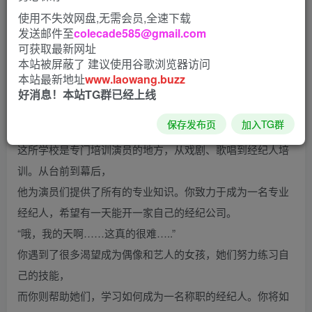
使用不失效网盘,无需会员,全速下载
【游戏语言】：中文
发送邮件至
colecade585@gmail.com
【游戏大小】：1.8G
可获取最新网址
本站被屏蔽了 建议使用谷歌浏览器访问
本站最新地址
www.laowang.buzz
好消息！本站TG群已经上线
游戏剧情:
保存发布页
加入TG群
“要知道，成为偶像可不是一件容易的事”
这所学校是专门培训演员的地方，从戏剧、歌唱到经纪人培
训。从台前到幕后，
他为演员们提供了所有的专业知识。你致力于成为一名专业
经纪人，希望有一天能开一家自己的经纪公司。
“哦，我的天啊……这真的很难…..”
你遇到了很多渴望成为偶像和艺人的女孩，她们努力练习自
己的技能，
而你则帮助她们，学习如何成为一名称职的经纪人。你将如