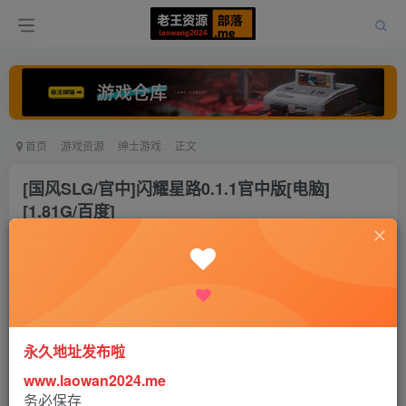
首页
游戏资源
绅士游戏
正文
[国风SLG/官中]闪耀星路0.1.1官中版[电脑]
[1.81G/百度]
老王
关注
打赏
2年前更新
0
9578
25
永久地址发布啦
www.laowan2024.me
务必保存
【游戏名字】: 闪耀星路0.1.1 汉化版