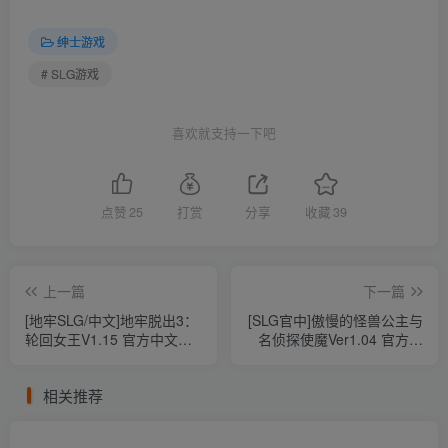
绅士游戏
# SLG游戏
喜欢就支持一下吧
点赞
25
打赏
分享
收藏
39
上一篇
下一篇
[地牢SLG/中文]地牢脱出3：
[SLG官中]傲慢的怪兽公主与
轮回女王V1.15 官方中文步
名侦探使魔Ver1.04 官方中
兵正式版+全CG存档[更
文版[电脑2.87G/百度]
新/CV][3.1G/百度+OD]
相关推荐