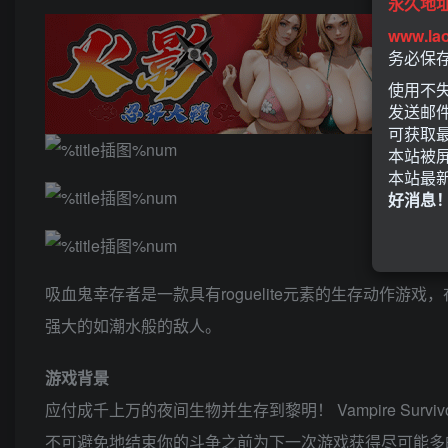
永久地
www.la
务必保
使用不失
发送邮
可获取
本站被
本站最
好消息
吸血鬼幸存者是一款具有roguelite元素的生存动
强大的如潮水般的敌人。
游戏背景
应付成千上万的夜间生物并生存到黎明！ Vampire Sur
不可避免地结束你的斗争之前为下一次游戏获得尽可能多