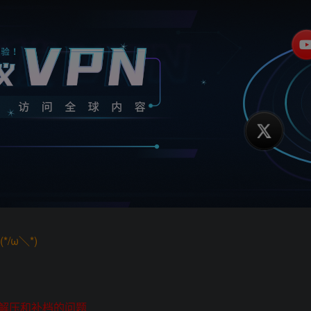
/ω＼*)
解压和补档的问题