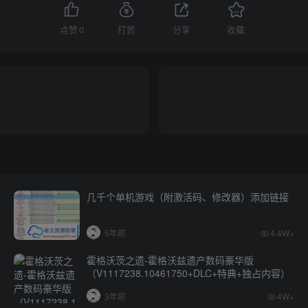
点赞
0
打赏
分享
收藏
几千个单机游戏（附激活码、修改器）添加链接
5年前
4.4W+
霍格沃茨之遗-霍格沃兹遗产数码豪华版
（V1117238.10461750+DLC+特典+独占内容）
3年前
4W+