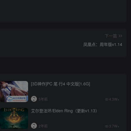
下一篇
凤凰点：周年版v1.14
[3D神作]PC 尾·行4 中文版[1.6G]
5年前
4.3W+
艾尔登法环/Elden Ring（更新v1.13）
2年前
3.7W+