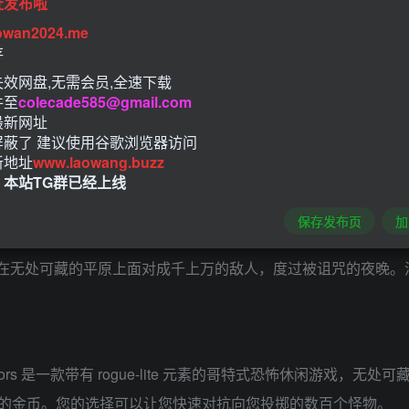
址发布啦
owan2024.me
存
效网盘,无需会员,全速下载
件至
colecade585@gmail.com
最新网址
屏蔽了 建议使用谷歌浏览器访问
新地址
www.laowang.buzz
！本站TG群已经上线
保存发布页
加
作游戏，在无处可藏的平原上面对成千上万的敌人，度过被诅咒的夜
vivors 是一款带有 rogue-lite 元素的哥特式恐怖休闲游
的金币。您的选择可以让您快速对抗向您投掷的数百个怪物。