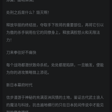
处刑之后是什么？毁灭啊！
释放华丽的终结技，夺取手下败将的重要部位，再将它引以
为傲的杀手锏用在它的同僚身上，释放满腔怒火和无限法
力！
刀来拳往好不痛快
每个战场都潜伏致命杀机，处处都是陷阱，一旦触发，便能
为你的进攻策略锦上添花。
新日本幕府时代
信步漫游于神秘的充满亚洲风情的土地，鉴证古代武士浪人
的魔法与科技，抗击遍地横行的只在日本民间传说中才能见