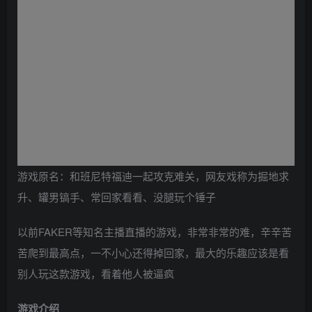
游戏原名：和班尼特福迪一起攻克难关，网友戏称为掘地求
升、罐男镐手、常回家看看、没腿玩个锤子
以前FAKER等知名主播直播的游戏，非常非常的难，辛辛苦
苦爬到最高点，一不小心还得掉回家，最大的乐趣应该是看
别人玩这款游戏，看着他人被逼疯
游戏介绍