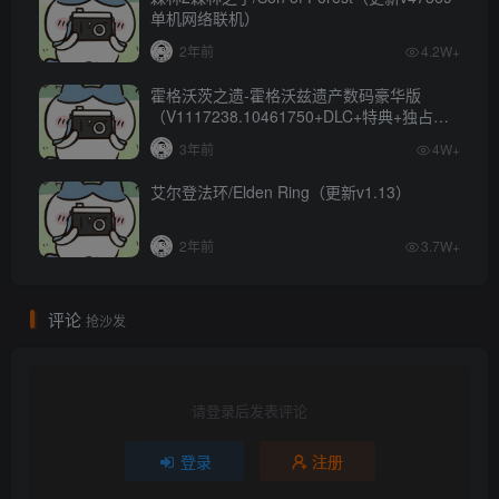
单机网络联机）
2年前
4.2W+
霍格沃茨之遗-霍格沃兹遗产数码豪华版
（V1117238.10461750+DLC+特典+独占内
容）
3年前
4W+
艾尔登法环/Elden Ring（更新v1.13）
2年前
3.7W+
评论
抢沙发
请登录后发表评论
登录
注册