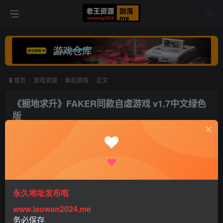
首页
游戏资源
单机游戏
正文
《掘地求升》FAKER同款自虐游戏 v1.7中文绿色
版
老王
关注
打赏
4年前发布
0
1486
0
永久地址发布啦
www.laowan2024.me
务必保存