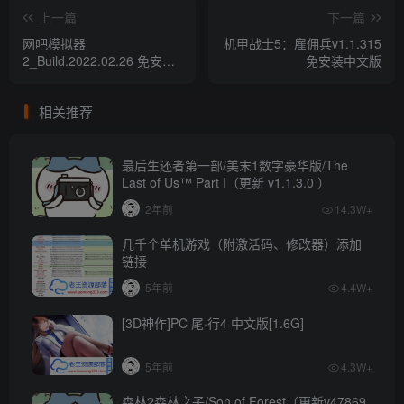
上一篇
下一篇
网吧模拟器
机甲战士5：雇佣兵v1.1.315
2_Build.2022.02.26 免安装
免安装中文版
中文版
相关推荐
最后生还者第一部/美末1数字豪华版/The
Last of Us™ Part I（更新 v1.1.3.0 ）
2年前
14.3W+
几千个单机游戏（附激活码、修改器）添加
链接
5年前
4.4W+
[3D神作]PC 尾·行4 中文版[1.6G]
5年前
4.3W+
森林2森林之子/Son of Forest（更新v47869