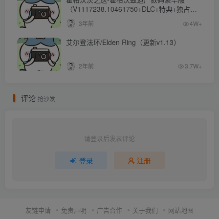
（V1117238.10461750+DLC+特典+独占内
容）
3年前
4W+
艾尔登法环/Elden Ring（更新v1.13）
2年前
3.7W+
评论
抢沙发
请登录后发表评论
登录
注册
友链申请
免责声明
广告合作
关于我们
网站地图