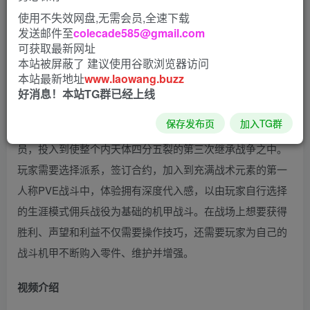
使用不失效网盘,无需会员,全速下载
发送邮件至
colecade585@gmail.com
机甲战士5：雇佣兵是一款非常经典的机甲战斗游戏；在未来
可获取最新网址
本站被屏蔽了 建议使用谷歌浏览器访问
的世界，你将扮演雇佣军开始战斗，消灭成群的叛乱份子，
本站最新地址
www.laowang.buzz
驾驶笨重战争机器“战斗机甲”，开始战争；有硬核的机甲战
好消息！本站TG群已经上线
斗，需要熟练的操作技巧，同时它的机甲、战斗设定等已经
保存发布页
加入TG群
成了一种标准。 在游戏中，玩家将要扮演新手机甲战士驾驶
员，投入到使整个内天体四分五裂的第三次继承战争之中。
玩家需要选择派系，签订合约，加入到充满战术元素的第一
人称PVE战斗中，体验拥有深度代入感，以由玩家自行选择
的生涯模式佣兵战役为基础的机甲战斗。在战场上想要获得
胜利、声望和利益不仅需要操作技巧，还需要玩家为自己的
战斗机甲不断购入零件、维护并增强。
视频介绍