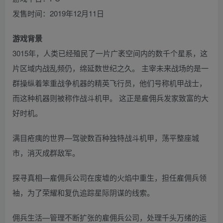
发售时间：2019年12月11日
游戏背景
3015年，人类已经殖民了一片广袤空间内的数千个星系，这
片区域内战乱频仍，绵延数世纪之久。 主宰未来战场的是一
群操纵着笨重战争机器的精英飞行员，他们号称机甲战士，
而这种机器则被称作战斗机甲。 这正是雇佣兵发家致富的大
好时机。
满目疮痍的世界—驾驶数百种独特战斗机甲，荡平整座城
市，消灭成群敌军。
探寻真相—雇佣兵公司在废墟的火焰中重生，担任雇佣兵领
袖，为了荣耀和复仇追踪星际阴谋的线索。
佣兵生活—管理不断扩张的雇佣兵公司，处理千头万绪的运