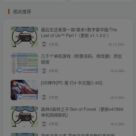
相关推荐
最后生还者第一部/美末1数字豪华版/The
Last of Us™ Part I（更新 v1.1.3.0 ）
2年前
14.3W+
几千个单机游戏（附激活码、修改器）添加
链接
5年前
4.4W+
[3D神作]PC 尾·行4 中文版[1.6G]
5年前
4.3W+
森林2森林之子/Son of Forest（更新v47869
单机网络联机）
2年前
4.2W+
霍格沃茨之遗-霍格沃兹遗产数码豪华版