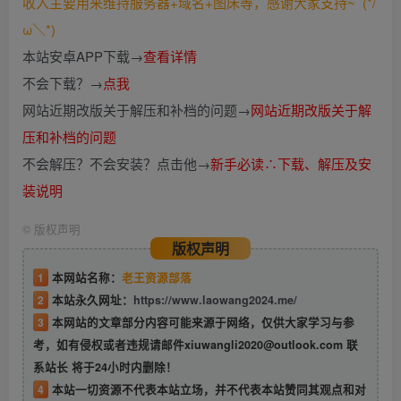
收入主要用来维持服务器+域名+图床等，感谢大家支持~ (*/
ω＼*)
本站安卓APP下载→
查看详情
不会下载？→
点我
网站近期改版关于解压和补档的问题→
网站近期改版关于解
压和补档的问题
不会解压？不会安装？点击他→
新手必读∴下载、解压及安
装说明
©
版权声明
版权声明
1
本网站名称：
老王资源部落
2
本站永久网址：
https://www.laowang2024.me/
3
本网站的文章部分内容可能来源于网络，仅供大家学习与参
考，如有侵权或者违规请邮件xiuwangli2020@outlook.com 联
系站长 将于24小时内删除！
4
本站一切资源不代表本站立场，并不代表本站赞同其观点和对