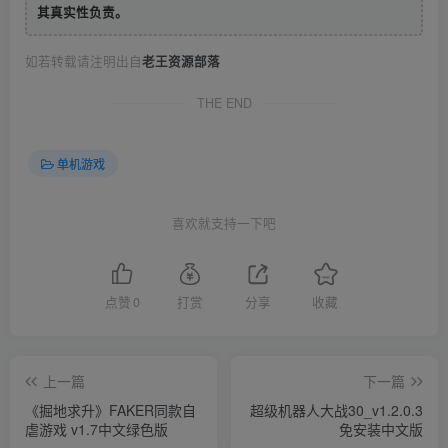
其真实性负责。
如若转载请注明出自
老王资源部落
THE END
单机游戏
喜欢就支持一下吧
点赞
0
打赏
分享
收藏
上一篇
下一篇
《掘地求升》FAKER同款自
超级机器人大战30_v1.2.0.3
虐游戏 v1.7中文绿色版
免安装中文版