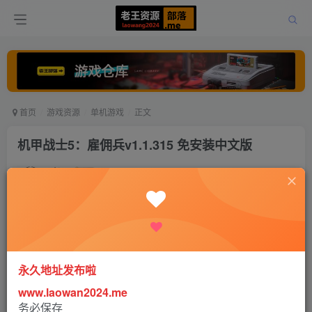
首页
游戏资源
单机游戏
正文
机甲战士5：雇佣兵v1.1.315 免安装中文版
老王
关注
打赏
4年前发布
0
1754
0
永久地址发布啦
www.laowan2024.me
务必保存