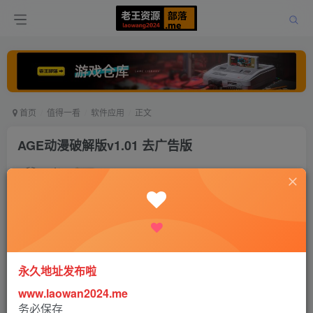
首页
值得一看
软件应用
正文
AGE动漫破解版v1.01 去广告版
老王
关注
打赏
4年前发布
0
1874
0
永久地址发布啦
www.laowan2024.me
务必保存