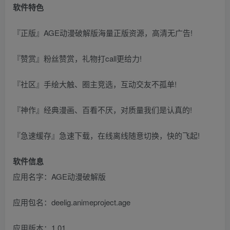
软件特色
『正版』AGE动漫破解版海量正版资源，高清无广告!
『赞赏』粉丝赞赏，礼物打call更给力!
『社区』手绘大触、圈主竞选，互动交友不孤单!
『神作』经典漫画、百看不厌，对质量我们是认真的!
『急速缓存』急速下载，在线离线随意切换，快的飞起!
软件信息
应用名字：AGE动漫破解版
应用包名：deelig.animeproject.age
应用版本：1.01