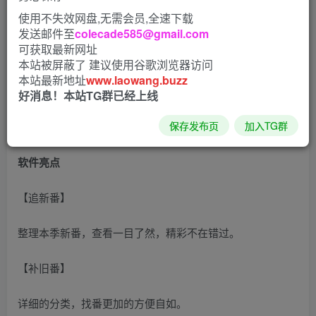
使用不失效网盘,无需会员,全速下载
发送邮件至
colecade585@gmail.com
AGE动漫破解版是一款非常火爆，非常受欢迎的免费观看漫
可获取最新网址
画软件平台，用户们可以通过这款软件来观看各式各样的优
本站被屏蔽了 建议使用谷歌浏览器访问
本站最新地址
www.laowang.buzz
质漫画内容和题材，这里所有的写作内容都是非常的完美和
好消息！本站TG群已经上线
出自，而且你还可以在这里遇到很多你喜欢的知名作者和有
保存发布页
加入TG群
趣的二次元小伙伴！
软件亮点
【追新番】
整理本季新番，查看一目了然，精彩不在错过。
【补旧番】
详细的分类，找番更加的方便自如。