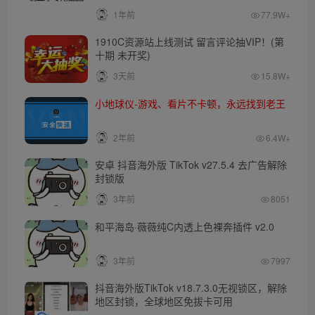
1年前
77.9W+
1910C资源站上线测试 留言评论抽VIP！(第
十期 未开奖)
3天前
15.8W+
小地球仪-游戏、看片不卡顿，永远找到老王
2年前
6.4W+
安卓 抖音海外版 TikTok v27.5.4 去广告解除
封锁版
3年前
8051
和平海岛·薇薇纯C内透上色裸奔插件 v2.0
3年前
7997
抖音海外版TikTok v18.7.3.0无视锁区，解除
地区封锁，全球地区免拔卡可用