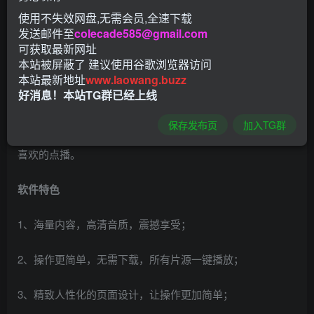
使用不失效网盘,无需会员,全速下载
发送邮件至
colecade585@gmail.com
可获取最新网址
本站被屏蔽了 建议使用谷歌浏览器访问
小鲸电视tv版让大家随时都可以在手机上观看电视直播节
本站最新地址
www.laowang.buzz
目，包含各个频道的内容，让大家可以享受更加便捷的观看
好消息！本站TG群已经上线
体验。随时都可以找到想看的资源，涵盖了超多优质的视
保存发布页
加入TG群
频，满足广大用户的需求，进行精细的分类，让你快速找到
喜欢的点播。
软件特色
1、海量内容，高清音质，震撼享受；
2、操作更简单，无需下载，所有片源一键播放；
3、精致人性化的页面设计，让操作更加简单；