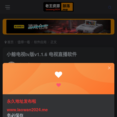
首页
值得一看
软件应用
正文
小鲸电视tv版v1.1.6 电视直播软件
老王
关注
打赏
4年前发布
0
497
0
永久地址发布啦
www.laowan2024.me
务必保存