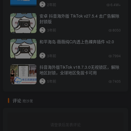
2年前
6.4W+
安卓 抖音海外版 TikTok v27.5.4 去广告解除
封锁版
3年前
8050
和平海岛·薇薇纯C内透上色裸奔插件 v2.0
3年前
7994
抖音海外版TikTok v18.7.3.0无视锁区，解除
地区封锁，全球地区免拔卡可用
5年前
7405
评论
抢沙发
请登录后发表评论