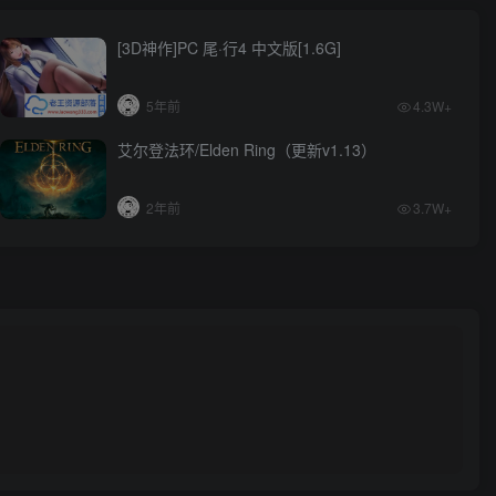
[3D神作]PC 尾·行4 中文版[1.6G]
5年前
4.3W+
艾尔登法环/Elden Ring（更新v1.13）
2年前
3.7W+