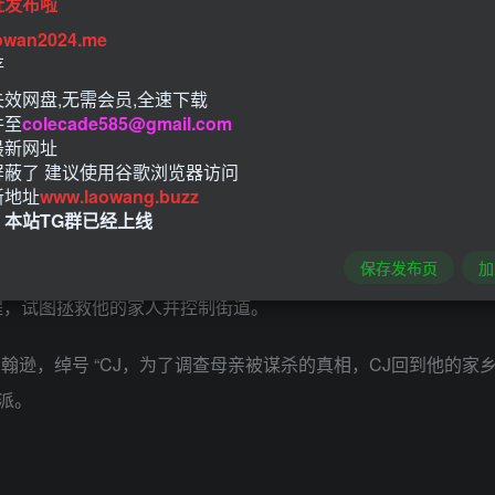
址发布啦
owan2024.me
存
效网盘,无需会员,全速下载
件至
colecade585@gmail.com
最新网址
屏蔽了 建议使用谷歌浏览器访问
新地址
www.laowang.buzz
！本站TG群已经上线
保存发布页
加
列斯游戏的高清重制版本，游侠网分享gta圣安地列斯重制版下载
旅程，试图拯救他的家人并控制街道。
翰逊，绰号 “CJ，为了调查母亲被谋杀的真相，CJ回到他的
派。