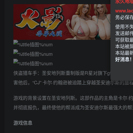
永久地
www.la
务必保
使用不失
发送邮
可获取
本站被
本站最
好消息
侠盗猎车手：圣安地列斯重制版是R星对旗下gta圣安地
害他后，“CJ” 卡尔·约翰逊被迫踏上穿越圣安迪尔斯的
游戏的背景设置在圣安地列斯。这部作品的主角是卡尔·约
并彻底报仇，最终使他的帮派成为圣安迪尔斯最强大的帮
游戏信息