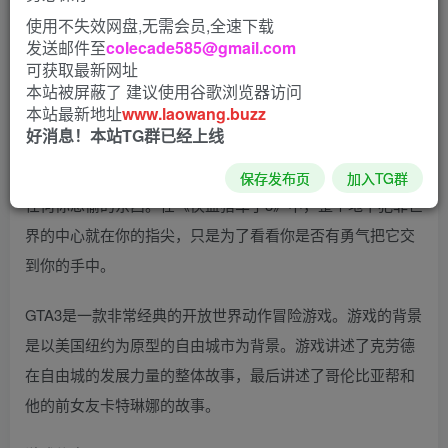
使用不失效网盘,无需会员,全速下载
发送邮件至
colecade585@gmail.com
侠盗猎车手3：重制版是R星对GTA3游戏的重制版本，画质
可获取最新网址
本站被屏蔽了 建议使用谷歌浏览器访问
更加高清，人物模型更为生动。游侠网分享gta3重制版下
本站最新地址
www.laowang.buzz
载，欢迎来到自由城市，这是一切的起点。
好消息！本站TG群已经上线
随着大幅度自由性的提高，你可以去任何你想去的地方，偷
保存发布页
加入TG群
任何你想偷的东西。在《侠盗猎车手3》中，整个地下犯罪世
界的中心就在你的指尖，只是为了看看你是否有勇气把它交
到你的手中。
GTA3是一款非常经典的开放世界动作冒险游戏。游戏的背景
是以美国纽约为原型的自由城市为背景。游戏讲述了克劳德
在自由城的发展力量的整体故事，最后讲述了哥伦比亚帮和
他的前女友卡特琳娜的故事。