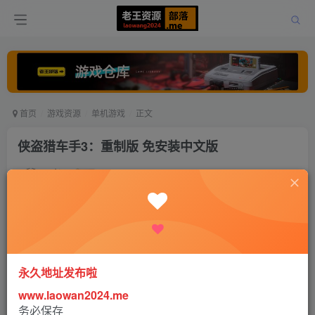
首页
游戏资源
单机游戏
正文
侠盗猎车手3：重制版 免安装中文版
老王
关注
打赏
5年前更新
0
1593
1
永久地址发布啦
www.laowan2024.me
务必保存