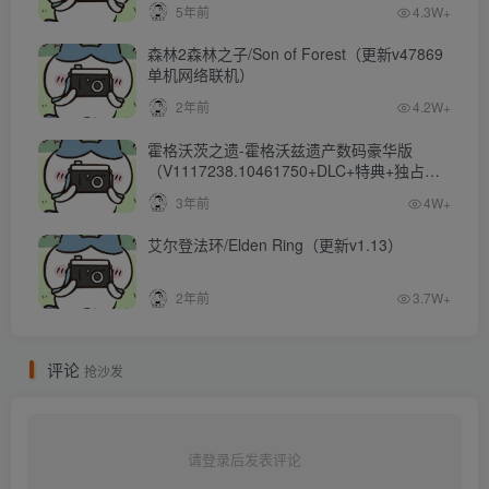
5年前
4.3W+
森林2森林之子/Son of Forest（更新v47869
单机网络联机）
2年前
4.2W+
霍格沃茨之遗-霍格沃兹遗产数码豪华版
（V1117238.10461750+DLC+特典+独占内
容）
3年前
4W+
艾尔登法环/Elden Ring（更新v1.13）
2年前
3.7W+
评论
抢沙发
请登录后发表评论