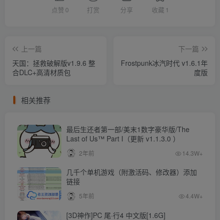
点赞
0
打赏
分享
收藏
1
上一篇
下一篇
天国：拯救破解版v1.9.6 整
Frostpunk冰汽时代 v1.6.1年
合DLC+高清材质包
度版
相关推荐
最后生还者第一部/美末1数字豪华版/The
Last of Us™ Part I（更新 v1.1.3.0 ）
2年前
14.3W+
几千个单机游戏（附激活码、修改器）添加
链接
5年前
4.4W+
[3D神作]PC 尾·行4 中文版[1.6G]