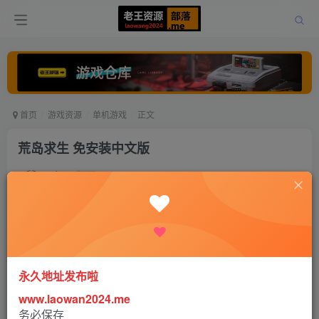
首页
游戏资源
单机游戏
正文
荒岛求生 免安装中文版
老王
关注
打赏
5年前更新
0
1454
0
永久地址发布啦
www.laowan2024.me
务必保存