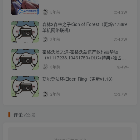
5年前
4.3W+
森林2森林之子/Son of Forest（更新v47869
单机网络联机）
2年前
4.2W+
霍格沃茨之遗-霍格沃兹遗产数码豪华版
（V1117238.10461750+DLC+特典+独占内
容）
3年前
4W+
艾尔登法环/Elden Ring（更新v1.13）
2年前
3.7W+
评论
抢沙发