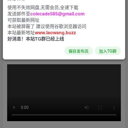
荒岛求生是一款由Beam Team Games开发并发行的第一人
使用不失效网盘,无需会员,全速下载
发送邮件至
colecade585@gmail.com
称冒险独立游戏，玩家扮演的主角要在一个荒岛上靠自己努
可获取最新网址
力活下来了，这位苦逼的主角是因为飞机失事幸存下来漂到
本站被屏蔽了 建议使用谷歌浏览器访问
了这座孤岛上，但是这座岛真是小的可怜，除了稀疏的植被
本站最新地址
www.laowang.buzz
好消息！本站TG群已经上线
和几棵树之外就没别的东西了。
保存发布页
加入TG群
视频介绍