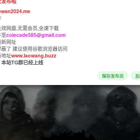
址发布啦
owan2024.me
存
效网盘,无需会员,全速下载
件至
colecade585@gmail.com
最新网址
屏蔽了 建议使用谷歌浏览器访问
新地址
www.laowang.buzz
！本站TG群已经上线
保存发布页
加