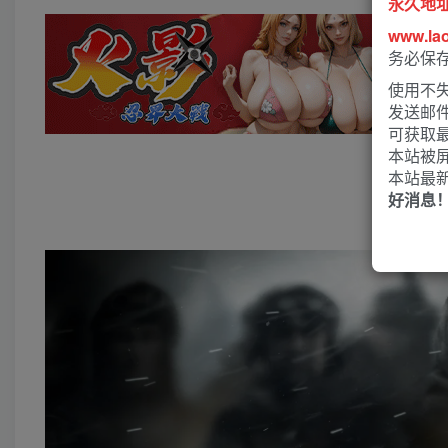
永久地
www.la
务必保
使用不失
发送邮
可获取
本站被
本站最
好消息