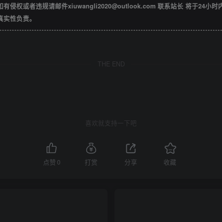
违规请邮件xiuwangli2020@outlook.com 联系站长 将于24小
真实性负责。
THE END
喜欢就支持一下吧
点赞
0
打赏
分享
收藏