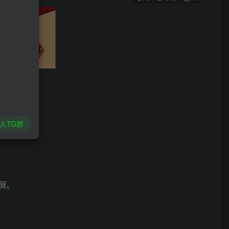
入TG群
屏。