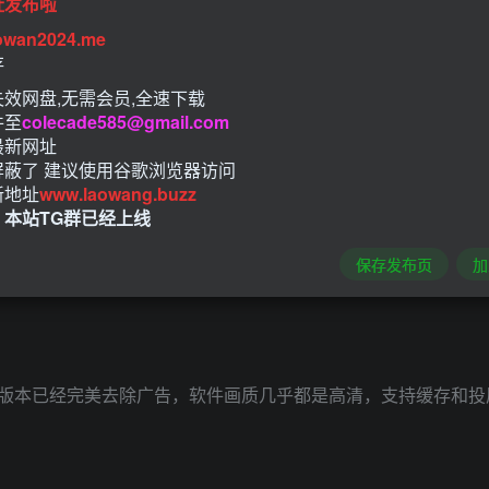
址发布啦
owan2024.me
存
效网盘,无需会员,全速下载
件至
colecade585@gmail.com
最新网址
屏蔽了 建议使用谷歌浏览器访问
新地址
www.laowang.buzz
！本站TG群已经上线
保存发布页
加
版本已经完美去除广告，软件画质几乎都是高清，支持缓存和投