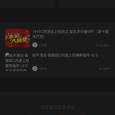
1910C资源站上线测试 留言评论抽VIP！(第十期
未开奖)
4天前
15.8W+
和平海岛·薇薇纯C内透上色裸奔插件 v2.0
3年前
7997
请登录后发表评论