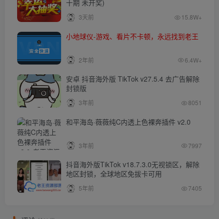
十期 未开奖)
3天前
15.8W+
小地球仪-游戏、看片不卡顿，永远找到老王
2年前
6.4W+
安卓 抖音海外版 TikTok v27.5.4 去广告解除
封锁版
3年前
8051
和平海岛·薇薇纯C内透上色裸奔插件 v2.0
3年前
7997
抖音海外版TikTok v18.7.3.0无视锁区，解除
地区封锁，全球地区免拔卡可用
5年前
7405