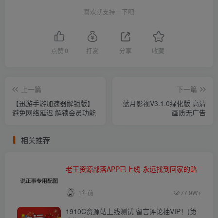
喜欢就支持一下吧
点赞
0
打赏
分享
收藏
上一篇
下一篇
【迅游手游加速器解锁版】
蓝月影视V3.1.0绿化版 高清
避免网络延迟 解锁会员功能
画质无广告
相关推荐
老王资源部落APP已上线-永远找到回家的路
1年前
77.9W+
1910C资源站上线测试 留言评论抽VIP！(第