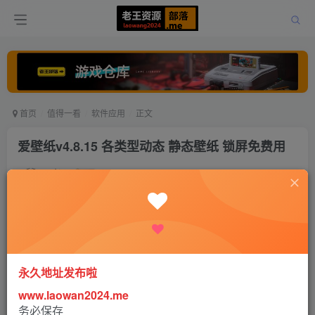
首页
值得一看
软件应用
正文
爱壁纸v4.8.15 各类型动态 静态壁纸 锁屏免费用
老王
关注
打赏
5年前更新
0
558
0
【软件名称】：爱壁纸绿化版
永久地址发布啦
www.laowan2024.me
【软件版本】：4.8.15
务必保存