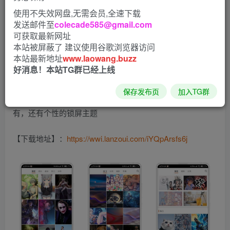
使用不失效网盘,无需会员,全速下载
【软件大小】：18.16MB
发送邮件至
colecade585@gmail.com
可获取最新网址
【测试系统】：小米
本站被屏蔽了 建议使用谷歌浏览器访问
本站最新地址
www.laowang.buzz
【使用说明】：一款非常好用的手机主题壁纸软件，好的手
好消息！本站TG群已经上线
机再配上一张好的壁纸那就跟完美了，这款壁纸软件还是很
保存发布页
加入TG群
不错的，软件内有大量不同风格的高清壁纸，静态动态都
有，还有个性的锁屏主题
【下载地址】：
https://wwi.lanzoui.com/iYQpArsfs6j