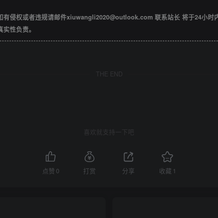
违规请邮件xiuwangli2020@outlook.com 联系站长 将于24小
真实性负责。
THE END
喜欢就支持一下吧
点赞
0
打赏
分享
收藏
1