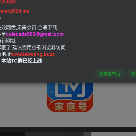
址发布啦
owan2024.me
存
效网盘,无需会员,全速下载
件至
colecade585@gmail.com
最新网址
屏蔽了 建议使用谷歌浏览器访问
新地址
www.laowang.buzz
！本站TG群已经上线
保存发布页
加