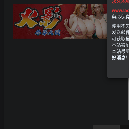
永久地
www.la
务必保
使用不失
发送邮
可获取
本站被
本站最
好消息