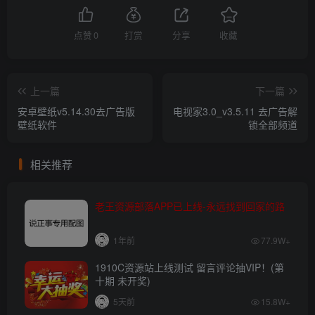
点赞
0
打赏
分享
收藏
上一篇
下一篇
安卓壁纸v5.14.30去广告版
电视家3.0_v3.5.11 去广告解
壁纸软件
锁全部频道
相关推荐
老王资源部落APP已上线-永远找到回家的路
1年前
77.9W+
1910C资源站上线测试 留言评论抽VIP！(第
十期 未开奖)
5天前
15.8W+