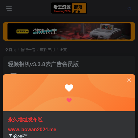
首页
值得一看
软件应用
正文
轻颜相机v3.3.8去广告会员版
老王
关注
打赏
5年前更新
0
562
0
永久地址发布啦
www.laowan2024.me
务必保存