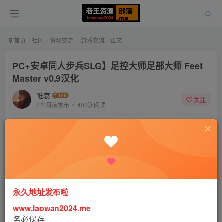
首页
社区
资源交流
游戏交流
正文
PC+安卓同人步兵SLG】足控大师足部大师 Feet
Master v0.9汉化
唯哀
关注
2个月前发布
403次阅读
该版块内容已隐藏，请登录后查看
登录后继续查看
登录
注册
永久地址发布啦
www.laowan2024.me
务必保存