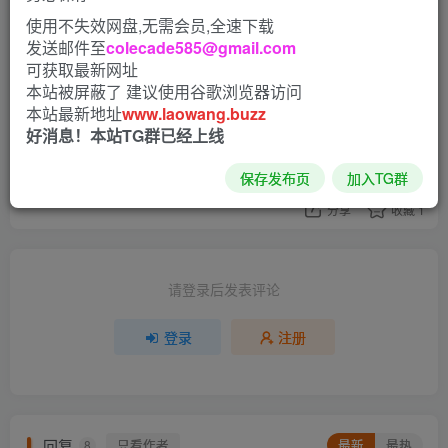
3D区
使用不失效网盘,无需会员,全速下载
发送邮件至
colecade585@gmail.com
可获取最新网址
10
本站被屏蔽了 建议使用谷歌浏览器访问
本站最新地址
www.laowang.buzz
3人已评分
好消息！本站TG群已经上线
+5
+4
+1
保存发布页
加入TG群
分享
收藏
1
请登录后发表评论
登录
注册
回复
只看作者
最新
最热
8