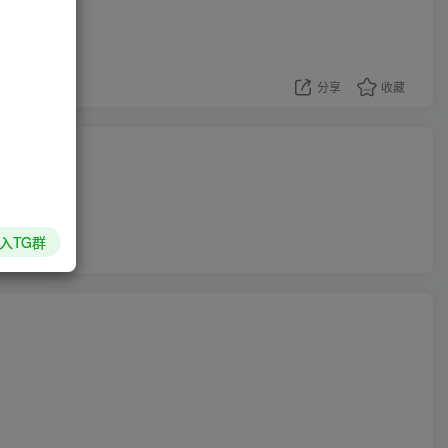
分享
收藏
入TG群