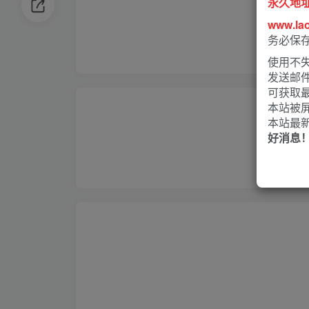
永久地
www.la
务必保
使用不失
发送邮
可获取
本站被
本站最
好消息