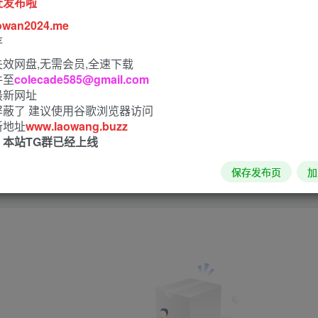
址发布啦
owan2024.me
欢迎为他评分
存
效网盘,无需会员,全速下载
件至
colecade585@gmail.com
最新网址
屏蔽了 建议使用谷歌浏览器访问
请登录后发表评论
新地址
www.laowang.buzz
！本站TG群已经上线
登录
注册
保存发布页
加