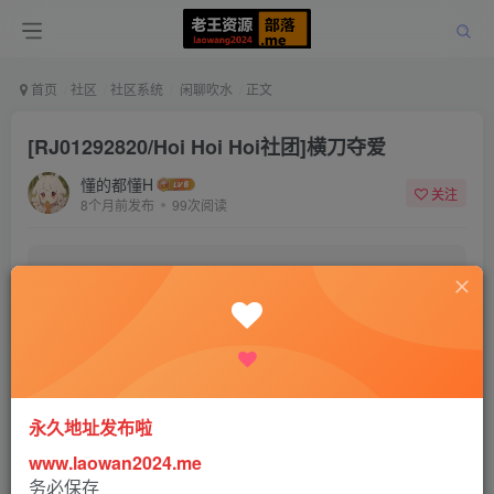
首页
社区
社区系统
闲聊吹水
正文
[RJ01292820/Hoi Hoi Hoi社团]横刀夺爱
懂的都懂H
关注
8个月前发布
99次阅读
该帖子内容已隐藏，请登录后查看
登录后继续查看
登录
注册
永久地址发布啦
www.laowan2024.me
RPG游戏
务必保存