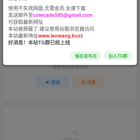
使用不失效网盘,无需会员,全速下载
发送邮件至
colecade585@gmail.com
评分
可获取最新网址
本站被屏蔽了 建议使用谷歌浏览器访问
欢迎为他评分
本站最新地址
www.laowang.buzz
好消息！本站TG群已经上线
分享
收藏
1
保存发布页
加入TG群
请登录后发表评论
登录
注册