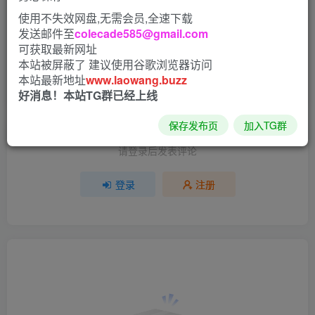
使用不失效网盘,无需会员,全速下载
发送邮件至
colecade585@gmail.com
评分
可获取最新网址
本站被屏蔽了 建议使用谷歌浏览器访问
欢迎为他评分
本站最新地址
www.laowang.buzz
好消息！本站TG群已经上线
分享
收藏
保存发布页
加入TG群
请登录后发表评论
登录
注册