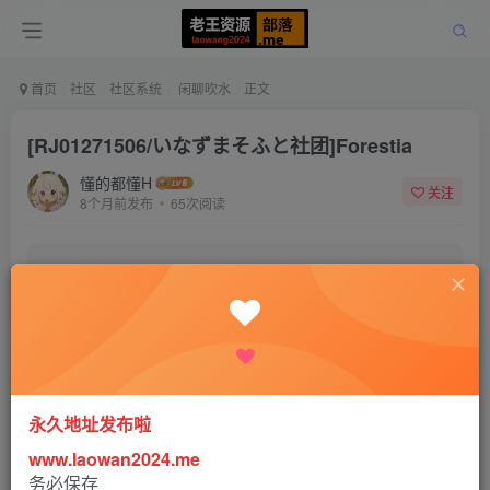
首页
社区
社区系统
闲聊吹水
正文
[RJ01271506/いなずまそふと社团]Forestia
懂的都懂H
关注
8个月前发布
65次阅读
该帖子内容已隐藏，请登录后查看
登录后继续查看
登录
注册
永久地址发布啦
www.laowan2024.me
SLG类游戏
务必保存