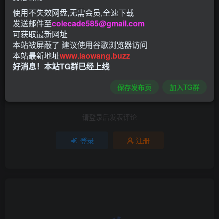
SLG类游戏
2D/3D
使用不失效网盘,无需会员,全速下载
发送邮件至
colecade585@gmail.com
可获取最新网址
评分
本站被屏蔽了 建议使用谷歌浏览器访问
本站最新地址
www.laowang.buzz
欢迎为他评分
好消息！本站TG群已经上线
分享
收藏
1
保存发布页
加入TG群
请登录后发表评论
登录
注册