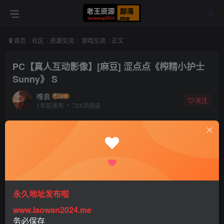
首页
社区
资源交流
游戏交流
正文
PC【真人互动影像】[麻豆] 涩点点《榨精小护士
Sunny》 S
唯哀
关注
1年前发布
724次阅读
该版块内容已隐藏，请登录后查看
登录后继续查看
登录
注册
永久地址发布啦
www.laowan2024.me
务必保存