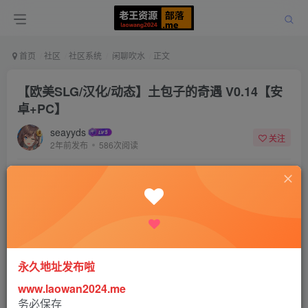
首页
社区
社区系统
闲聊吹水
正文
【欧美SLG/汉化/动态】土包子的奇遇 V0.14【安
卓+PC】
seayyds
关注
2年前发布
586次阅读
永久地址发布啦
www.laowan2024.me
务必保存