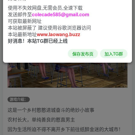
使用不失效网盘,无需会员,全速下载
发送邮件至
colecade585@gmail.com
可获取最新网址
本站被屏蔽了 建议使用谷歌浏览器访问
本站最新地址
www.laowang.buzz
好消息！本站TG群已经上线
保存发布页
加入TG群
游戏介绍：
这是一个乡村憨憨进城奋斗的绝妙小故事
农村长大，单纯善良的憨直男主
因为生活所迫不得不离开乡下前往纸醉金迷的大城市！