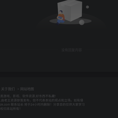
没有回复内容
关于我们
网站地图
各类游戏、影视、软件资源,好东西不私藏!
,由老王资源部落发布，但不代表本站的观点和立场。如有侵
utlook.com 联系站长 将于24小时内删除！分享目的仅供大家学习
释权归本站所有！