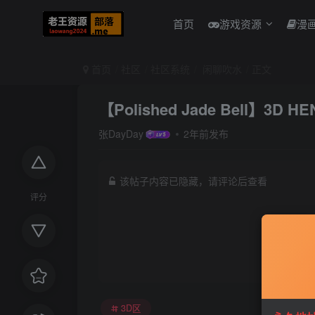
首页
游戏资源
漫
首页
社区
社区系统
闲聊吹水
正文
【Polished Jade Bell】3
张DayDay
2年前发布
该帖子内容已隐藏，请评论后查看
评分
3D区