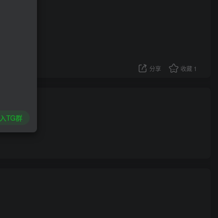
分享
收藏
1
入TG群