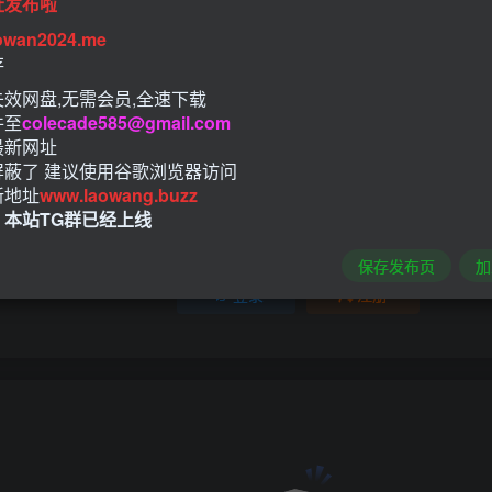
址发布啦
owan2024.me
评分
存
效网盘,无需会员,全速下载
欢迎为他评分
件至
colecade585@gmail.com
最新网址
屏蔽了 建议使用谷歌浏览器访问
新地址
www.laowang.buzz
！本站TG群已经上线
请登录后发表评论
保存发布页
加
登录
注册