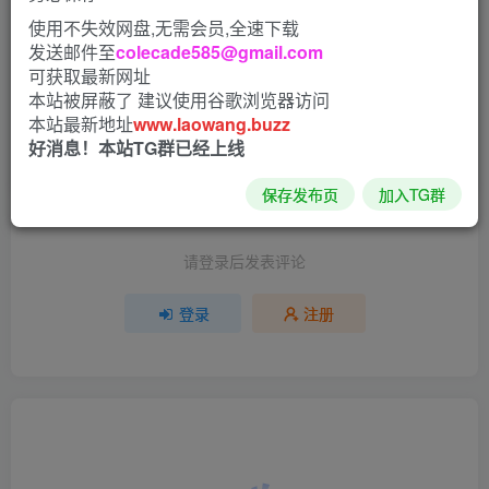
3D区
使用不失效网盘,无需会员,全速下载
发送邮件至
colecade585@gmail.com
可获取最新网址
评分
本站被屏蔽了 建议使用谷歌浏览器访问
本站最新地址
www.laowang.buzz
欢迎为他评分
好消息！本站TG群已经上线
分享
收藏
保存发布页
加入TG群
请登录后发表评论
登录
注册