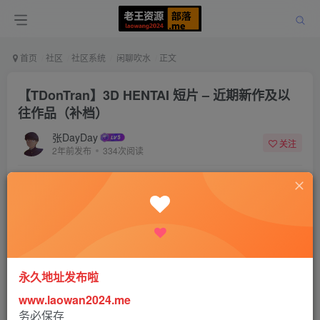
首页
社区
社区系统
闲聊吹水
正文
【TDonTran】3D HENTAI 短片 – 近期新作及以
往作品（补档）
张DayDay
关注
2年前发布
334次阅读
该帖子内容已隐藏，请评论后查看
登录后继续评论
登录
注册
永久地址发布啦
www.laowan2024.me
务必保存