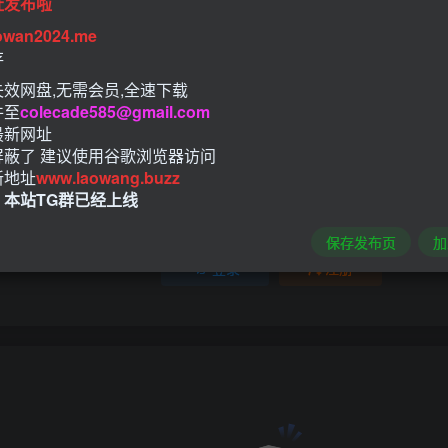
址发布啦
owan2024.me
评分
存
效网盘,无需会员,全速下载
欢迎为他评分
件至
colecade585@gmail.com
最新网址
屏蔽了 建议使用谷歌浏览器访问
新地址
www.laowang.buzz
！本站TG群已经上线
请登录后发表评论
保存发布页
加
登录
注册