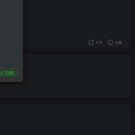
分享
收藏
入TG群