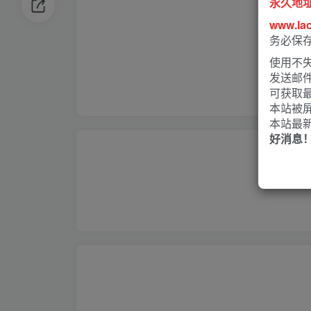
永久地
www.la
务必保
使用不失
发送邮
可获取
本站被
本站最
好消息