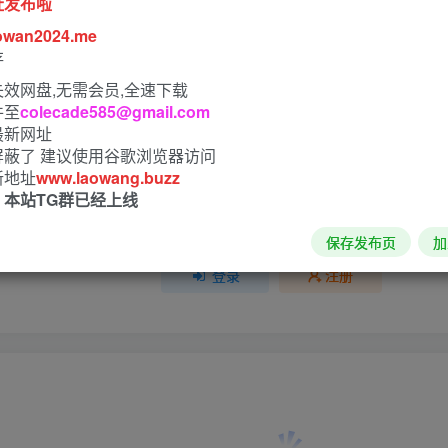
址发布啦
owan2024.me
1人已评分
存
效网盘,无需会员,全速下载
+1
件至
colecade585@gmail.com
最新网址
屏蔽了 建议使用谷歌浏览器访问
新地址
www.laowang.buzz
！本站TG群已经上线
请登录后发表评论
保存发布页
加
登录
注册