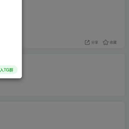
分享
收藏
入TG群