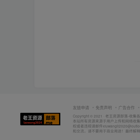
友链申请
免责声明
广告合作
Copyright © 2021 ·
老王资源部落-收集
本站所有资源来源于用户上传和网络收集
权或者违规请邮件xiuwangli2020@o
和交流，请不要用于商业用途！最终解