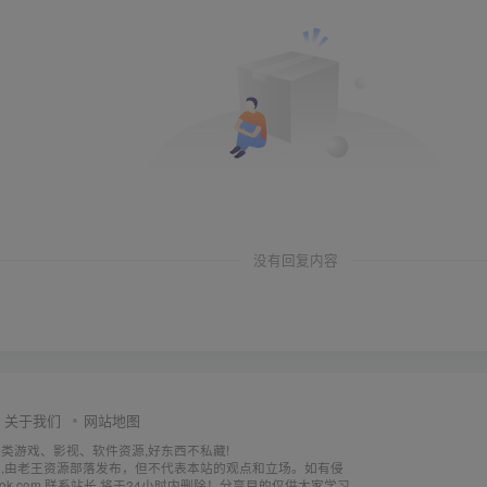
没有回复内容
关于我们
网站地图
各类游戏、影视、软件资源,好东西不私藏!
,由老王资源部落发布，但不代表本站的观点和立场。如有侵
utlook.com 联系站长 将于24小时内删除！分享目的仅供大家学习