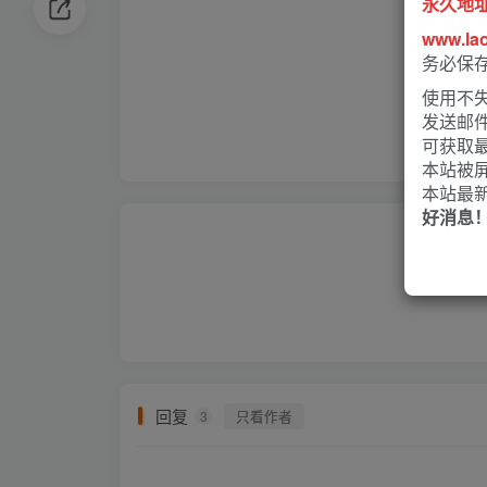
永久地
www.la
务必保
使用不失
发送邮
可获取
本站被
本站最
好消息
回复
只看作者
3