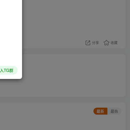
分享
收藏
入TG群
最新
最热