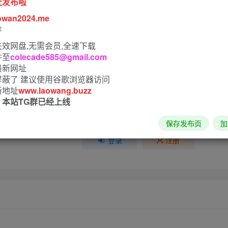
址发布啦
owan2024.me
4人已评分
存
效网盘,无需会员,全速下载
+1
+1
+1
+1
件至
colecade585@gmail.com
最新网址
屏蔽了 建议使用谷歌浏览器访问
新地址
www.laowang.buzz
！本站TG群已经上线
请登录后发表评论
保存发布页
加
登录
注册