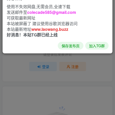
使用不失效网盘,无需会员,全速下载
9人已评分
发送邮件至
colecade585@gmail.com
可获取最新网址
本站被屏蔽了 建议使用谷歌浏览器访问
+1
+5
+1
+1
+1
-1
+1
+1
+5
本站最新地址
www.laowang.buzz
分享
收藏
10
好消息！本站TG群已经上线
保存发布页
加入TG群
请登录后发表评论
登录
注册