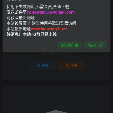
使用不失效网盘,无需会员,全速下载
3人已评分
发送邮件至
colecade585@gmail.com
可获取最新网址
本站被屏蔽了 建议使用谷歌浏览器访问
+5
+5
+2
本站最新地址
www.laowang.buzz
分享
收藏
好消息！本站TG群已经上线
保存发布页
加入TG群
请登录后发表评论
登录
注册