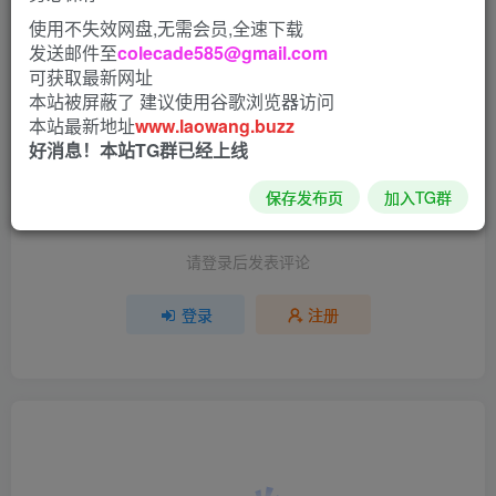
4
使用不失效网盘,无需会员,全速下载
发送邮件至
colecade585@gmail.com
可获取最新网址
4人已评分
本站被屏蔽了 建议使用谷歌浏览器访问
本站最新地址
www.laowang.buzz
+1
+1
+1
+1
好消息！本站TG群已经上线
分享
收藏
保存发布页
加入TG群
请登录后发表评论
登录
注册