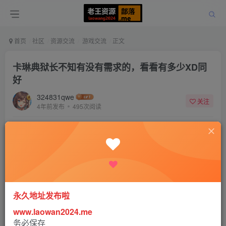
首页
社区
资源交流
游戏交流
正文
卡琳典狱长不知有没有需求的，看看有多少XD同
好
324831qwe
关注
4年前发布
495次阅读
该版块内容已隐藏，请登录后查看
登录后继续查看
登录
注册
永久地址发布啦
www.laowan2024.me
务必保存