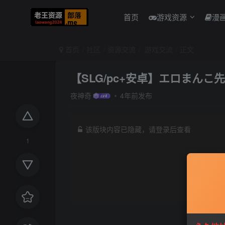
首页
游戏资源
漫
首页
社区
资源交流
游戏交流
正文
【SLG/pc+安卓】エロまんこ
夜神奇
4年前发布
该版块内容已隐藏，请登录后查看
1