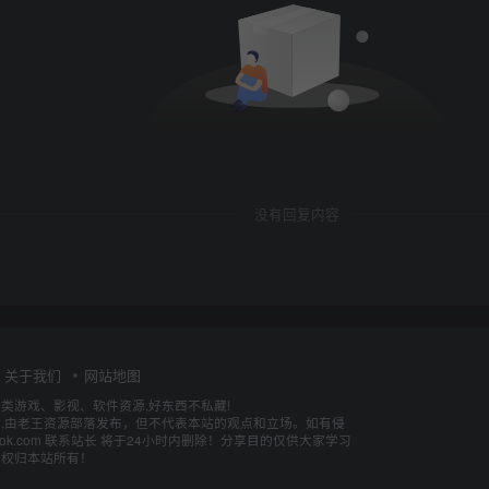
没有回复内容
关于我们
网站地图
各类游戏、影视、软件资源,好东西不私藏!
,由老王资源部落发布，但不代表本站的观点和立场。如有侵
utlook.com 联系站长 将于24小时内删除！分享目的仅供大家学习
释权归本站所有！