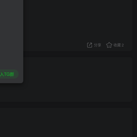
分享
收藏
2
入TG群