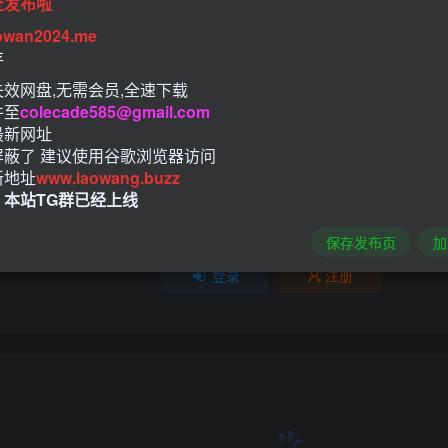
址发布啦
owan2024.me
3人已评分
存
效网盘,无需会员,全速下载
+1
+1
-1
件至
colecade585@gmail.com
最新网址
屏蔽了 建议使用谷歌浏览器访问
新地址
www.laowang.buzz
！本站TG群已经上线
请登录后发表评论
保存发布页
加
登录
注册