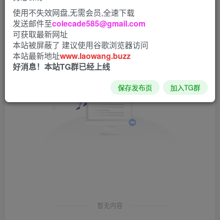
发布
排序
0
使用不失效网盘,无需会员,全速下载
发送邮件至
colecade585@gmail.com
可获取最新网址
本站被屏蔽了 建议使用谷歌浏览器访问
本站最新地址
www.laowang.buzz
好消息！本站TG群已经上线
保存发布页
加入TG群
暂无内容