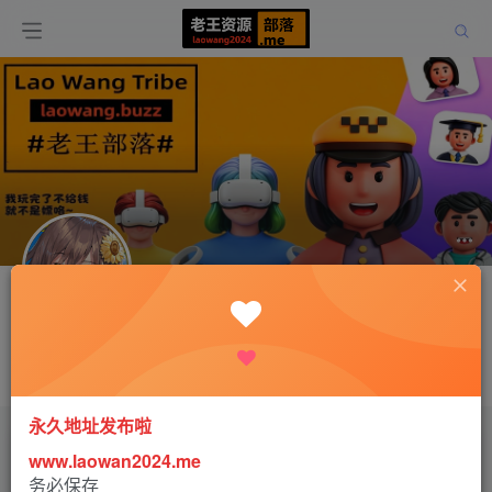
关注
aa1544780479
这家伙很懒，什么都没有写...
永久地址发布啦
文章
0
收藏
0
评论
0
版块
0
帖子
0
粉丝
0
www.laowan2024.me
务必保存