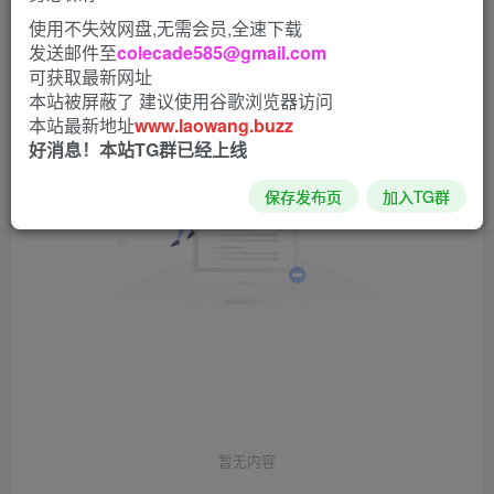
发布
排序
0
使用不失效网盘,无需会员,全速下载
发送邮件至
colecade585@gmail.com
可获取最新网址
本站被屏蔽了 建议使用谷歌浏览器访问
本站最新地址
www.laowang.buzz
好消息！本站TG群已经上线
保存发布页
加入TG群
暂无内容