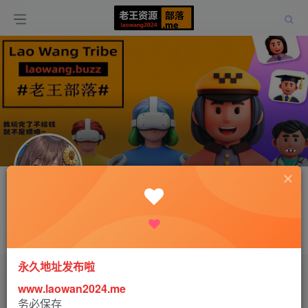
关注
xinnanan
这家伙很懒，什么都没有写...
永久地址发布啦
文章
0
收藏
0
评论
0
版块
0
帖子
0
粉丝
0
www.laowan2024.me
务必保存