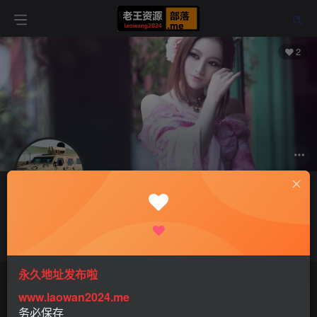
2
关注
色为红颜狂
男人可以一无所有，但不能一无是处
永久地址发布啦
文章
0
收藏
411
评论
3
版块
0
帖子
0
粉丝
2
www.laowan2024.me
务必保存