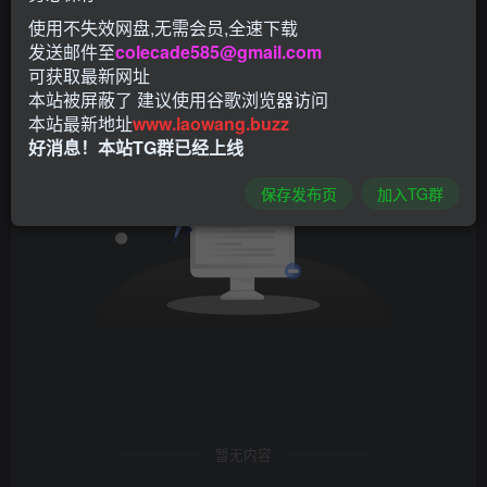
发布
排序
0
使用不失效网盘,无需会员,全速下载
发送邮件至
colecade585@gmail.com
可获取最新网址
本站被屏蔽了 建议使用谷歌浏览器访问
本站最新地址
www.laowang.buzz
好消息！本站TG群已经上线
保存发布页
加入TG群
暂无内容