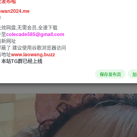
址发布啦
owan2024.me
存
效网盘,无需会员,全速下载
件至
colecade585@gmail.com
最新网址
近她在网上发布了《尼尔：机械纪元》2B和《全职猎人》奇犽C
屏蔽了 建议使用谷歌浏览器访问
新地址
www.laowang.buzz
！本站TG群已经上线
保存发布页
加