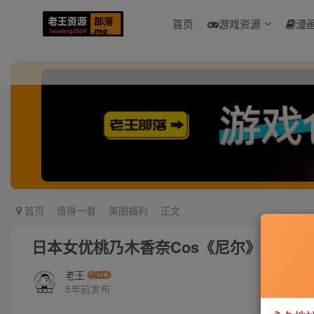
首页
游戏资源
漫
首页
值得一看
美图福利
正文
日本女优桃乃木香奈Cos《尼尔》2B 性
老王
5年前发布