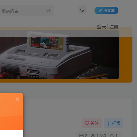
写文章
登录
注册
关注
打赏
2
1730
1