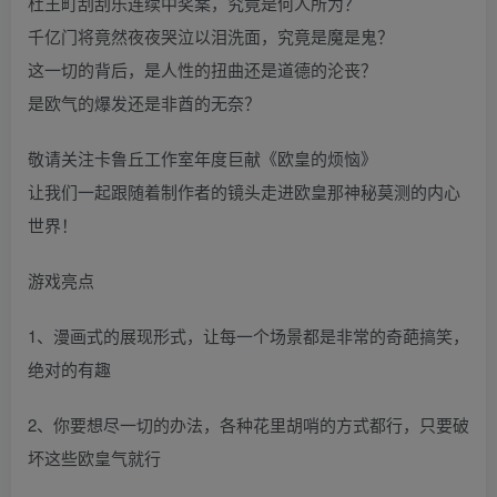
杜王町刮刮乐连续中奖案，究竟是何人所为？
千亿门将竟然夜夜哭泣以泪洗面，究竟是魔是鬼？
这一切的背后，是人性的扭曲还是道德的沦丧？
是欧气的爆发还是非酋的无奈？
敬请关注卡鲁丘工作室年度巨献《欧皇的烦恼》
让我们一起跟随着制作者的镜头走进欧皇那神秘莫测的内心
世界！
游戏亮点
1、漫画式的展现形式，让每一个场景都是非常的奇葩搞笑，
绝对的有趣
2、你要想尽一切的办法，各种花里胡哨的方式都行，只要破
坏这些欧皇气就行