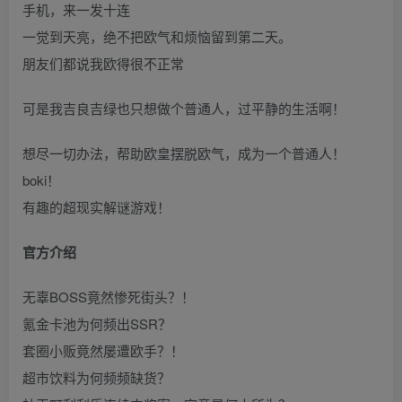
手机，来一发十连
一觉到天亮，绝不把欧气和烦恼留到第二天。
朋友们都说我欧得很不正常
可是我吉良吉绿也只想做个普通人，过平静的生活啊！
想尽一切办法，帮助欧皇摆脱欧气，成为一个普通人！
boki！
有趣的超现实解谜游戏！
官方介绍
无辜BOSS竟然惨死街头？！
氪金卡池为何频出SSR？
套圈小贩竟然屡遭欧手？！
超市饮料为何频频缺货？