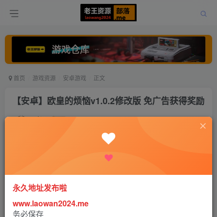
首页
游戏资源
安卓游戏
正文
【安卓】欧皇的烦恼v1.0.2修改版 免广告获得奖励
老王
关注
打赏
5年前发布
0
643
0
永久地址发布啦
www.laowan2024.me
务必保存