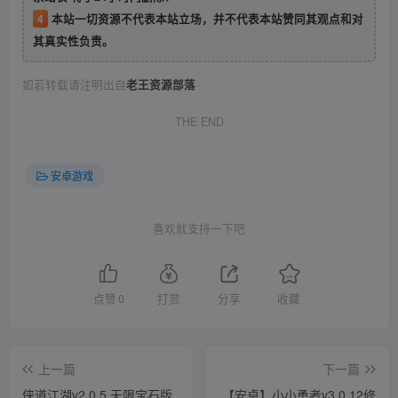
4
本站一切资源不代表本站立场，并不代表本站赞同其观点和对
其真实性负责。
如若转载请注明出自
老王资源部落
THE END
安卓游戏
喜欢就支持一下吧
点赞
0
打赏
分享
收藏
上一篇
下一篇
侠道江湖v2.0.5 无限宝石版
【安卓】小小勇者v3.0.12修