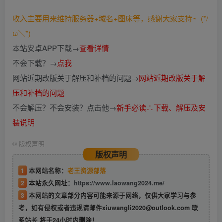
收入主要用来维持服务器+域名+图床等，感谢大家支持~ (*/
ω＼*)
本站安卓APP下载→
查看详情
不会下载？→
点我
网站近期改版关于解压和补档的问题→
网站近期改版关于解
压和补档的问题
不会解压？不会安装？点击他→
新手必读∴下载、解压及安
装说明
©
版权声明
版权声明
1
本网站名称：
老王资源部落
2
本站永久网址：
https://www.laowang2024.me/
3
本网站的文章部分内容可能来源于网络，仅供大家学习与参
考，如有侵权或者违规请邮件xiuwangli2020@outlook.com 联
系站长 将于24小时内删除！