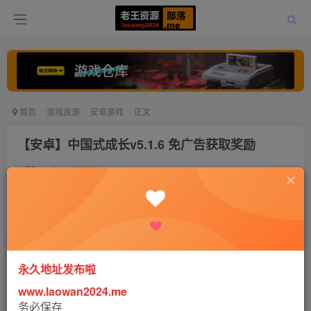
首页
游戏资源
安卓游戏
正文
【安卓】中国式成长v5.1.6 免广告获取奖励
老王
关注
打赏
5年前更新
1
1813
2
永久地址发布啦
www.laowan2024.me
务必保存