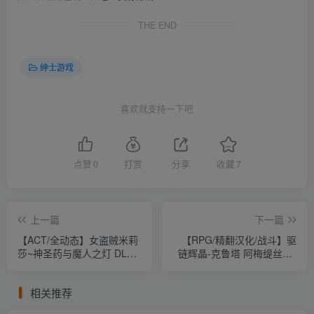
THE END
绅士游戏
喜欢就支持一下吧
点赞
0
打赏
分享
收藏
7
上一篇
下一篇
【ACT/全动态】女盗贼米莉
【RPG/精翻汉化/战斗】驱
莎~神圣药与魔人之灯 DL完
链辉晶-克鲁塔 阿梅缇丝EG
整正式版【新作/全配音】
巴比伦精翻汉化版【新汉
【700M】【百度网盘下载】
化】【600M】【百度网盘下
相关推荐
载】