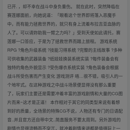
已开. ，却不幸在战斗中身负重伤。 就在此时，突然降临在
赛莲娜面前，向她说道：「眼看这个世界即将落入恶魔手
中，而有能力拯救世界的，就只有身上流着布拉吉亚血脉的
人了。可以请妳助我一臂之力吗？」受到天使如此请托，赛
莲娜一口答应，于是为了拯救世界而踏上旅程。 游戏系统
RPG ?角色升级系统 ?技能习得系统 ?完整的主线故事 ?多种
可供收集的武器装备 ?纸娃娃换装系统实装 ?每件装备会有
独特的角色外貌显示 ?受伤爆衣系统实装 ?角色装备会根据
战斗所受伤害而产生变化 游戏测评 唔…很不错，吸引人的一
个地牢式。在这种游戏之中战斗场景便显得没有那么重要
了，玩家们主要还是需要冲着丰富的游戏剧情和大量的CG图
片而来~这才是正道！ 本作相对于其它的同类型来说有着想
到好的质量，全场景的特殊CG不说，人物还有专门的日语配
音..并且官方还自带中文..简直服务不要太周到。另外游戏的
剧情也显得流畅而不突兀，就冲着剧情来讲都是值得玩上一