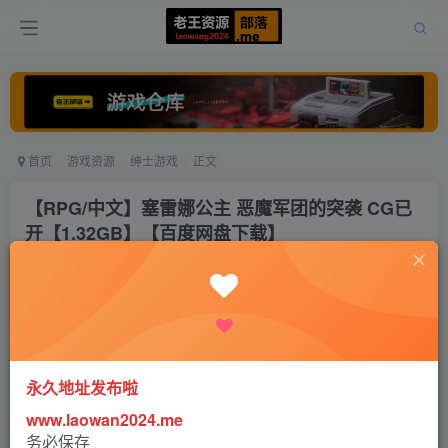
首页
游戏资源
绅士游戏
正文
【RPG/中文】塞雷娜公主 恶魔军团的突袭 CG已
开【1.32GB】【百度网盘下载】
老王
关注
打赏
5年前更新
0
2362
0
永久地址发布啦
www.laowan2024.me
务必保存