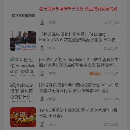
老王资源部落APP已上线-永远找到回家的路
1年前
77.9W+
【养成SLG/汉化】希尔薇：Teaching
Feeling V6.6.7超级魔改精翻汉化版 PC+安卓
【4.3G】
4年前
22.6W+
[3D/I社/汉化]HoneySelect 2：原欲 璇玑公主/
甜心选择2 弃坑最终整合中文版[最终版/87G/
秒传]
19.2W+
4年前
200
[养成SLG/汉化] 希尔薇の交配计划 V7.6.9 超
级魔改无码汉化版 [PC+安卓][3G/百度]
2年前
18.3W+
1910C资源站上线测试 留言评论抽VIP！(第
十期 未开奖)
4天前
15.8W+