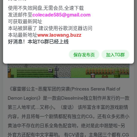
使用不失效网盘,无需会员,全速下载
发送邮件至
colecade585@gmail.com
可获取最新网址
本站被屏蔽了 建议使用谷歌浏览器访问
本站最新地址
www.laowang.buzz
好消息！本站TG群已经上线
保存发布页
加入TG群
《塞雷娜公主~恶魔军团的突袭(Princess Serena Raid of
Demon Legion)》是一款由Dieselmine独立制作并发行的一款
第三人地牢式…又称小。（废话） 该所富含丰富的游戏剧情
内容，并且将每一个剧情都配有独立的CG，还有众多劣质小
黄油中不存在的日系全角色配音哟，绝对是此中翘楚啦~另
外官方还配有中文字幕哟。 有CV语音，主角团三个都有.CG