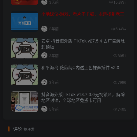
3天前
15.8W+
小地球仪-游戏、看片不卡顿，永远找到老王
2年前
6.4W+
安卓 抖音海外版 TikTok v27.5.4 去广告解除
封锁版
3年前
8051
和平海岛·薇薇纯C内透上色裸奔插件 v2.0
3年前
7996
抖音海外版TikTok v18.7.3.0无视锁区，解除
地区封锁，全球地区免拔卡可用
5年前
7405
评论
抢沙发