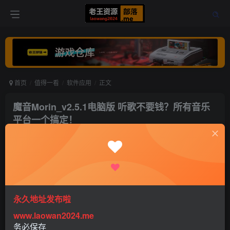
首页
值得一看
软件应用
正文
魔音Morin_v2.5.1电脑版 听歌不要钱？所有音乐
平台一个搞定！
老王
关注
打赏
5年前更新
0
913
0
永久地址发布啦
是不是还在为听歌发愁，平台多、收费杂。
www.laowan2024.me
务必保存