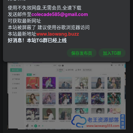
今天 老王给大家带来神器
魔音Morin_v2.5.1电脑版
使用不失效网盘,无需会员,全速下载
发送邮件至
colecade585@gmail.com
魔音Morin是一款免费下载付费音乐和免费播放音乐的软件；
可获取最新网址
现在听歌都要给钱听歌，不想给钱的听音乐就来魔音Morin，
本站被屏蔽了 建议使用谷歌浏览器访问
本站最新地址
www.laowang.buzz
完全免费的音乐资源非常加丰富，可同步四大音乐平台歌
好消息！本站TG群已经上线
单，还有各类音乐榜单，自带音乐社、同步歌单以及搜索音
乐。
保存发布页
加入TG群