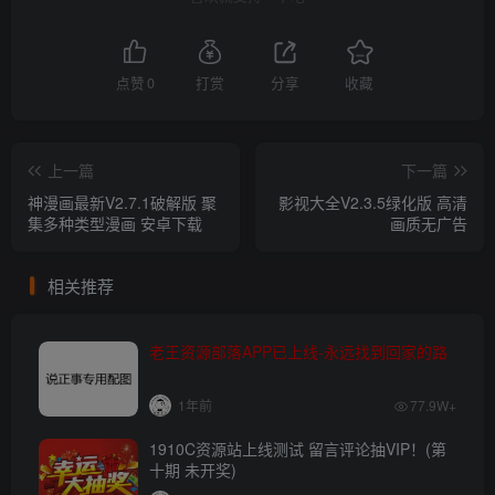
点赞
0
打赏
分享
收藏
上一篇
下一篇
神漫画最新V2.7.1破解版 聚
影视大全V2.3.5绿化版 高清
集多种类型漫画 安卓下载
画质无广告
相关推荐
老王资源部落APP已上线-永远找到回家的路
1年前
77.9W+
1910C资源站上线测试 留言评论抽VIP！(第
十期 未开奖)