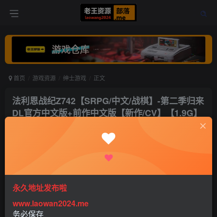
首页
游戏资源
绅士游戏
正文
法利恩战纪Z742【SRPG/中文/战棋】-第二季归来
DL官方中文版+前作中文版【新作/CV】【1.9G】
【百度网盘下载】
老王
关注
打赏
5年前更新
0
2050
1
永久地址发布啦
www.laowan2024.me
咳嗽，我想不起來了。《法瑞恩之戰》第二部即將出爐
务必保存