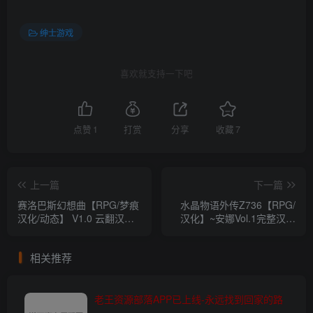
绅士游戏
喜欢就支持一下吧
点赞
1
打赏
分享
收藏
7
上一篇
下一篇
赛洛巴斯幻想曲【RPG/梦痕
水晶物语外传Z736【RPG/
汉化/动态】 V1.0 云翻汉化
汉化】~安娜Vol.1完整汉化
完结版+CG【新汉化】
版付本篇汉化【2.5G】【百
【2G】【百度网盘下载】
度网盘下载】
相关推荐
老王资源部落APP已上线-永远找到回家的路