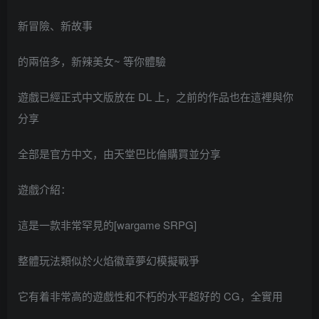
新冒險、新故事
的兩倍多，新辣美女~ 等你體驗
遊戲已經正式中文版放在 DL 上，之前的作品也在這裡與你
分享
全部是官方中文，由天堂巴比倫購買並分享
遊戲介紹：
這是一款非常罕見的[wargame SRPG]
整體玩法類似於火焰徽章夢幻模擬戰爭
它有着非常高的遊戲性和不朽的水平超好的 CG，全實用