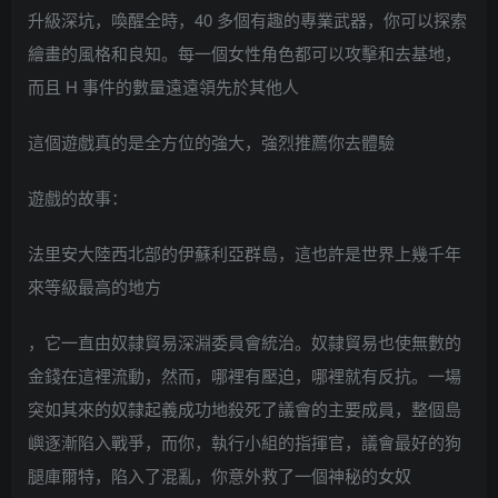
升級深坑，喚醒全時，40 多個有趣的專業武器，你可以探索
繪畫的風格和良知。每一個女性角色都可以攻擊和去基地，
而且 H 事件的數量遠遠領先於其他人
這個遊戲真的是全方位的強大，強烈推薦你去體驗
遊戲的故事：
法里安大陸西北部的伊蘇利亞群島，這也許是世界上幾千年
來等級最高的地方
，它一直由奴隸貿易深淵委員會統治。奴隸貿易也使無數的
金錢在這裡流動，然而，哪裡有壓迫，哪裡就有反抗。一場
突如其來的奴隸起義成功地殺死了議會的主要成員，整個島
嶼逐漸陷入戰爭，而你，執行小組的指揮官，議會最好的狗
腿庫爾特，陷入了混亂，你意外救了一個神秘的女奴