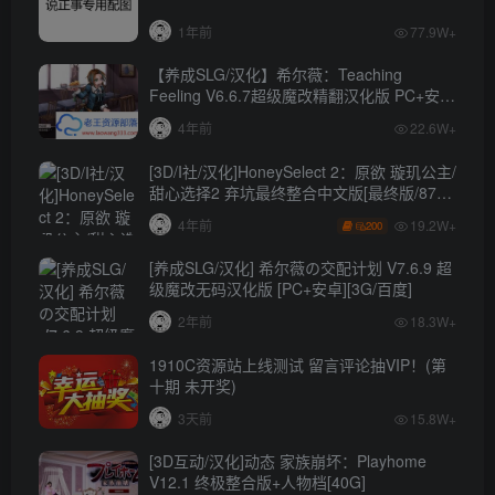
1年前
77.9W+
【养成SLG/汉化】希尔薇：Teaching
Feeling V6.6.7超级魔改精翻汉化版 PC+安卓
【4.3G】
4年前
22.6W+
[3D/I社/汉化]HoneySelect 2：原欲 璇玑公主/
甜心选择2 弃坑最终整合中文版[最终版/87G/
秒传]
19.2W+
4年前
200
[养成SLG/汉化] 希尔薇の交配计划 V7.6.9 超
级魔改无码汉化版 [PC+安卓][3G/百度]
2年前
18.3W+
1910C资源站上线测试 留言评论抽VIP！(第
十期 未开奖)
3天前
15.8W+
[3D互动/汉化]动态 家族崩坏：Playhome
V12.1 终极整合版+人物档[40G]