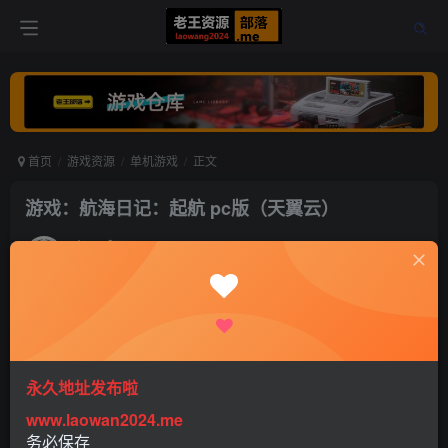
首页
游戏资源
单机游戏
正文
游戏：航海日记：起航 pc版（天翼云）
老王
关注
打赏
5年前更新
0
899
1
：航海日记：起航 pc版（天翼云）
永久地址发布啦
www.laowan2024.me
务必保存