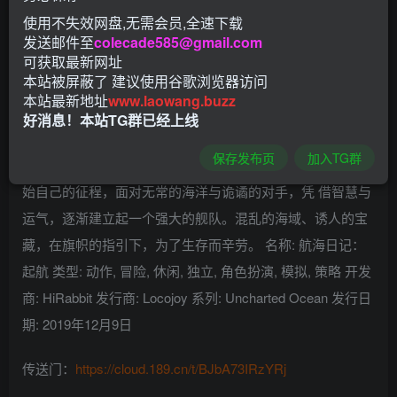
使用不失效网盘,无需会员,全速下载
发送邮件至
colecade585@gmail.com
可获取最新网址
本站被屏蔽了 建议使用谷歌浏览器访问
本站最新地址
www.laowang.buzz
好消息！本站TG群已经上线
保存发布页
加入TG群
这是一个由海洋、岛屿和船只组成的世界。玩家将从法鲁开
始自己的征程，面对无常的海洋与诡谲的对手，凭 借智慧与
运气，逐渐建立起一个强大的舰队。混乱的海域、诱人的宝
藏，在旗帜的指引下，为了生存而辛劳。 名称: 航海日记：
起航 类型: 动作, 冒险, 休闲, 独立, 角色扮演, 模拟, 策略 开发
商: HiRabbit 发行商: Locojoy 系列: Uncharted Ocean 发行日
期: 2019年12月9日
传送门：
https://cloud.189.cn/t/BJbA73IRzYRj