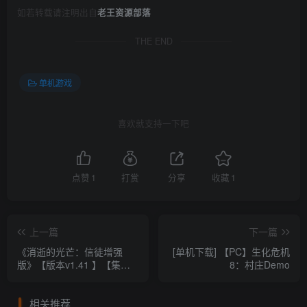
如若转载请注明出自
老王资源部落
THE END
单机游戏
喜欢就支持一下吧
点赞
1
打赏
分享
收藏
1
上一篇
下一篇
《消逝的光芒：信徒增强
[单机下载] 【PC】生化危机
版》【版本v1.41 】【集成
8：村庄Demo
全DLCs】【免安装绿色中
文】【网盘】
相关推荐