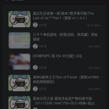
最后生还者第一部/美末1数字豪华版/The
Last of Us™ Part I（更新 v1.1.3.0 ）
2年前
14.3W+
几千个单机游戏（附激活码、修改器）添加
链接
5年前
4.4W+
[3D神作]PC 尾·行4 中文版[1.6G]
5年前
4.3W+
森林2森林之子/Son of Forest（更新v47869
单机网络联机）
2年前
4.2W+
霍格沃茨之遗-霍格沃兹遗产数码豪华版
（V1117238.10461750+DLC+特典+独占内
容）