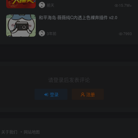
前天
15.7W+
和平海岛·薇薇纯C内透上色裸奔插件 v2.0
3年前
7993
请登录后发表评论
登录
注册
关于我们
网站地图