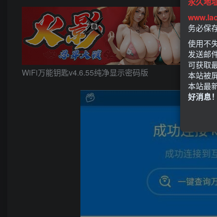
永久地
www.la
务必保
使用不失
发送邮
可获取
WiFi万能钥匙v4.6.55纯净显示密码版
本站被
本站最
好消息