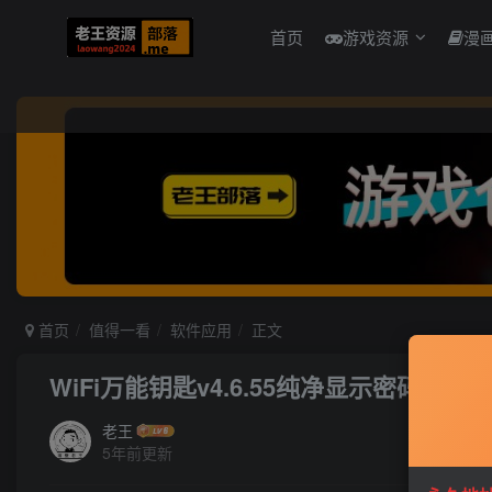
首页
游戏资源
漫
首页
值得一看
软件应用
正文
WiFi万能钥匙v4.6.55纯净显示密码版
老王
5年前更新