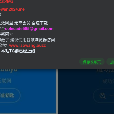
址发布啦
owan2024.me
存
效网盘,无需会员,全速下载
件至
colecade585@gmail.com
最新网址
屏蔽了 建议使用谷歌浏览器访问
新地址
www.laowang.buzz
！本站TG群已经上线
保存发布页
加