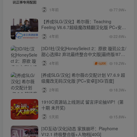
1年前
77.9W+
【养成SLG/汉化】希尔薇：Teaching
Feeling V6.6.7超级魔改精翻汉化版 PC+安卓
【4.3G】
4年前
22.6W+
[3D/I社/汉化]HoneySelect 2：原欲 璇玑公主/
甜心选择2 弃坑最终整合中文版[最终版/87G/
秒传]
19.2W+
4年前
200
[养成SLG/汉化] 希尔薇の交配计划 V7.6.9 超
级魔改无码汉化版 [PC+安卓][3G/百度]
2年前
18.3W+
1910C资源站上线测试 留言评论抽VIP！(第
十期 未开奖)
5天前
15.8W+
[3D互动/汉化]动态 家族崩坏：Playhome
V12.1 终极整合版+人物档[40G]