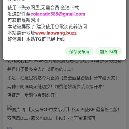
使用不失效网盘,无需会员,全速下载
咳咳，给各位分享这款超级无敌炫酷狂转酷炫吊炸天的……
发送邮件至
colecade585@gmail.com
ACT格斗游戏~
可获取最新网址
格斗天使SE 中文步兵版+双画风DLC/新服装包DLC
本站被屏蔽了 建议使用谷歌浏览器访问
本站最新地址
www.laowang.buzz
这是一款由[Red Fox Studio]社团制作的大型格斗对战ACT游
好消息！本站TG群已经上线
戏
保存发布页
加入TG群
在去年曾经给各位分享过V0.9.2版本，反响相当的不错
前几天我在STEAM看到这款游戏已经经过了非常多次的更新
并且出了很多令人难以拒绝的DLC！
于是，在这里将迄今为止的【最全面整合版】分享给大家！
两种不同画风无缝切换！超赞绝妙新换装直接开冲！
保证是一步到位爽到裂开！