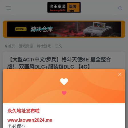
首页
游戏资源
绅士游戏
正文
【大型ACT/中文/步兵】格斗天使SE 最全整合
版！ 双画风DLC+服装包DLC 【4G】
老王
关注
打赏
5年前发布
0
7253
3
永久地址发布啦
www.laowan2024.me
务必保存