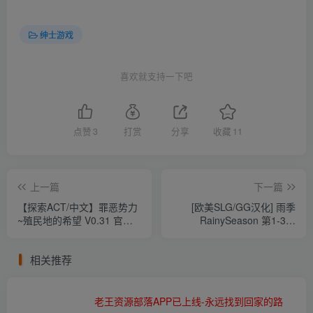
绅士游戏
喜欢就支持一下吧
点赞
3
打赏
分享
收藏
11
上一篇
下一篇
【探索ACT/中文】罪恶势力
[欧美SLG/GG汉化] 雨季
~殖民地的希望 V0.31 官方
RainySeason 第1-3部
中文作弊版【PC+安卓/3G】
PC+安卓完结汉化版[8G]
相关推荐
老王资源部落APP已上线-永远找到回家的路