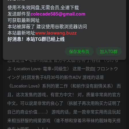
使用不失效网盘,无需会员,全速下载
发送邮件至
colecade585@gmail.com
可获取最新网址
本站被屏蔽了 建议使用谷歌浏览器访问
本站最新地址
www.laowang.buzz
好消息！本站TG群已经上线
保存发布页
加入TG群
恋爱定位❤电车×同级生 官方中文版/付/补丁/存档 （ろけら
ぶ -Location Love- 電車×同級生） 这是一款由[ フロントウ
イング ]社团发售于8月30号的新作ADV 游戏的话是
《Location Love》系列的第二作（和前作没有剧情关系） 而
且，这次发售的游戏，有官方中文！ 对，质量非常高的官方
中文，可以说是非常的良心了 （拆腻子再次用购买力证明了
自己的商业价值……） 游戏的话，是一款非常实用而且玩起
来相当舒服的纯爱游戏 （谁不想和穿着吊带袜的靓妹每天搭
电车上学呢……）！！