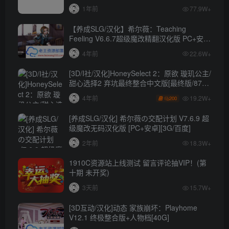
1年前
77.9W+
【养成SLG/汉化】希尔薇：Teaching
Feeling V6.6.7超级魔改精翻汉化版 PC+安卓
【4.3G】
4年前
22.6W+
[3D/I社/汉化]HoneySelect 2：原欲 璇玑公主/
甜心选择2 弃坑最终整合中文版[最终版/87G/
秒传]
19.2W+
4年前
200
[养成SLG/汉化] 希尔薇の交配计划 V7.6.9 超
级魔改无码汉化版 [PC+安卓][3G/百度]
2年前
18.3W+
1910C资源站上线测试 留言评论抽VIP！(第
十期 未开奖)
3天前
15.7W+
[3D互动/汉化]动态 家族崩坏：Playhome
V12.1 终极整合版+人物档[40G]