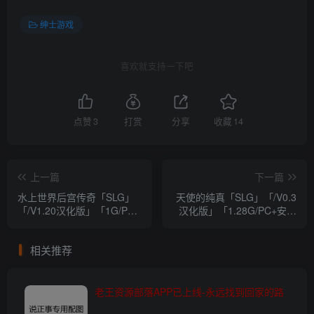
绅士游戏
喜欢就支持一下吧
点赞
3
打赏
分享
收藏
14
上一篇
下一篇
水上世界后宫传奇「SLG」
天使的纯真「SLG」「/V0.3
「/V1.20汉化版」「1G/PC
汉化版」「1.28G/PC+安卓
游戏/欧美/汉化」
游戏/欧美」
相关推荐
老王资源部落APP已上线-永远找到回家的路