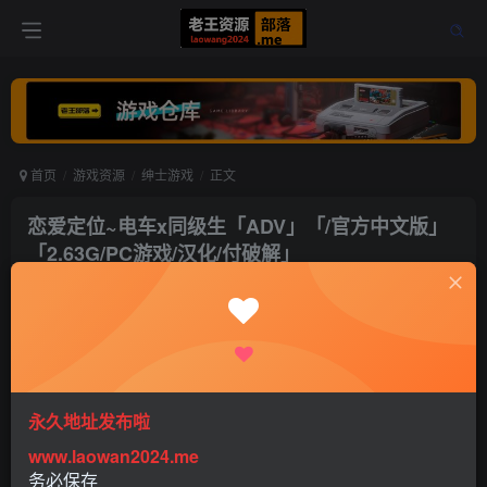
首页
游戏资源
绅士游戏
正文
恋爱定位~电车x同级生「ADV」「/官方中文版」
「2.63G/PC游戏/汉化/付破解」
老王
关注
打赏
5年前更新
0
5184
3
永久地址发布啦
一款由[フロントウイング]社团的新作……！！
www.laowan2024.me
务必保存