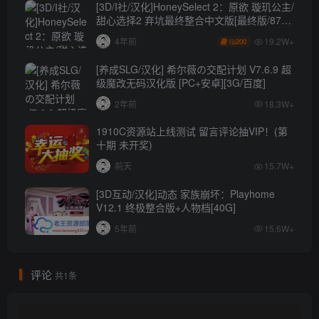
[3D/I社/汉化]HoneySelect 2：原欲 璇玑公主/
甜心选择2 弃坑最终整合中文版[最终版/87G/
秒传]
19.2W+
4年前
200
[养成SLG/汉化] 希尔薇の交配计划 V7.6.9 超
级魔改无码汉化版 [PC+安卓][3G/百度]
2年前
18.3W+
1910C资源站上线测试 留言评论抽VIP！(第
十期 未开奖)
前天
15.7W+
[3D互动/汉化]动态 家族崩坏：Playhome
V12.1 终极整合版+人物档[40G]
5年前
15.6W+
评论
共1条