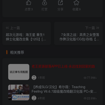
点赞
3
打赏
分享
收藏
9
上一篇
下一篇
超次元游戏：海王星 重生1
7女孩之战：高贵之女堕落
绅士化魔改合集【12G】[3D
作弊汉化版/CG包/存档【全
游戏] 【大型3D/汉化/动态/
CV/1.6G】 [SLG游戏]
战斗】
【RPG大作/汉化】
相关推荐
老王资源部落APP已上线-永远找到回家的路
1年前
77.9W+
【养成SLG/汉化】希尔薇：Teaching
Feeling V6.6.7超级魔改精翻汉化版 PC+安卓
【4.3G】
4年前
22.6W+