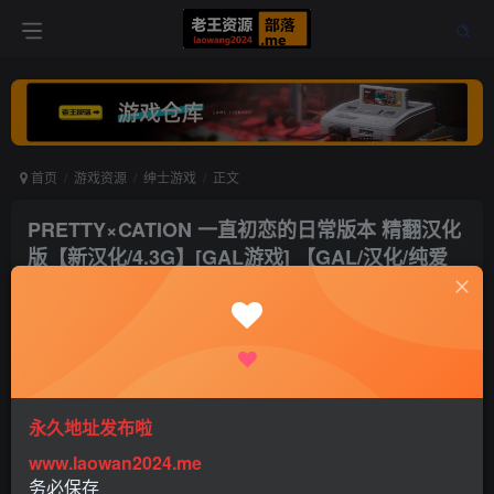
首页
游戏资源
绅士游戏
正文
PRETTY×CATION 一直初恋的日常版本 精翻汉化
版【新汉化/4.3G】[GAL游戏] 【GAL/汉化/纯爱
甜作】
老王
关注
打赏
5年前更新
1
3121
3
永久地址发布啦
www.laowan2024.me
务必保存