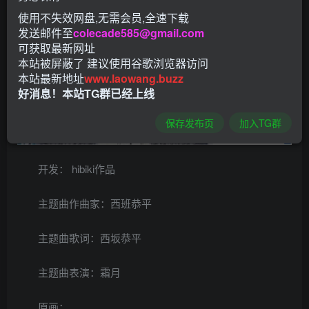
使用不失效网盘,无需会员,全速下载
发送邮件至
colecade585@gmail.com
可获取最新网址
本站被屏蔽了 建议使用谷歌浏览器访问
本站最新地址
www.laowang.buzz
好消息！本站TG群已经上线
保存发布页
加入TG群
开发： hibiki作品
主题曲作曲家：西班恭平
主题曲歌词：西坂恭平
主题曲表演：霜月
原画：