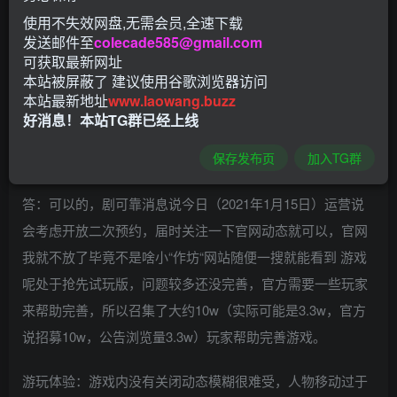
盘速度还低 今早预载入更新了大约5G的更新文件，我下完
使用不失效网盘,无需会员,全速下载
发送邮件至
colecade585@gmail.com
提前打包了分享一下吧。
可获取最新网址
本站被屏蔽了 建议使用谷歌浏览器访问
声明：这是正版游戏，需要资格。我只是分享下完整版的文
本站最新地址
www.laowang.buzz
件让一些下载不动的人快一点下完
好消息！本站TG群已经上线
保存发布页
加入TG群
问：我错过了预约还能有机会参加吗？
答：可以的，剧可靠消息说今日（2021年1月15日）运营说
会考虑开放二次预约，届时关注一下官网动态就可以，官网
我就不放了毕竟不是啥小“作坊“网站随便一搜就能看到 游戏
呢处于抢先试玩版，问题较多还没完善，官方需要一些玩家
来帮助完善，所以召集了大约10w（实际可能是3.3w，官方
说招募10w，公告浏览量3.3w）玩家帮助完善游戏。
游玩体验：游戏内没有关闭动态模糊很难受，人物移动过于