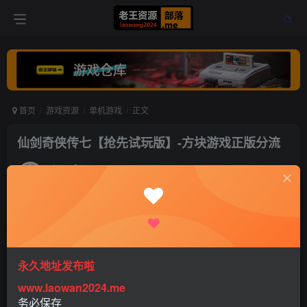
首页
游戏资源
单机游戏
正文
仙剑奇侠传七【抢先试玩版】-方块游戏正版分流
老王
关注
打赏
5年前更新
1
1374
0
仙剑算是老了，近期发布了仙剑奇侠传七的抢先试玩版 因为
永久地址发布啦
方块游戏投资，所有首发选择了方块游戏平台 方块一个游戏
www.laowan2024.me
平台搞限速收会员费很让人无语，部分宽带下速度比某度网
务必保存