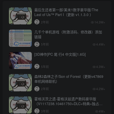
最后生还者第一部/美末1数字豪华版/The
Last of Us™ Part I（更新 v1.1.3.0 ）
2年前
14.3W+
几千个单机游戏（附激活码、修改器）添加
链接
5年前
4.4W+
[3D神作]PC 尾·行4 中文版[1.6G]
5年前
4.3W+
森林2森林之子/Son of Forest（更新v47869
单机网络联机）
2年前
4.2W+
霍格沃茨之遗-霍格沃兹遗产数码豪华版
（V1117238.10461750+DLC+特典+独占内
容）
3年前
4W+