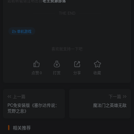
如若转载请注明出自
老王资源部落
THE END
单机游戏
喜欢就支持一下吧
点赞
0
打赏
分享
收藏
上一篇
下一篇
PC免安装版《塞尔达传说：
魔法门之英雄无敌
荒野之息》
相关推荐