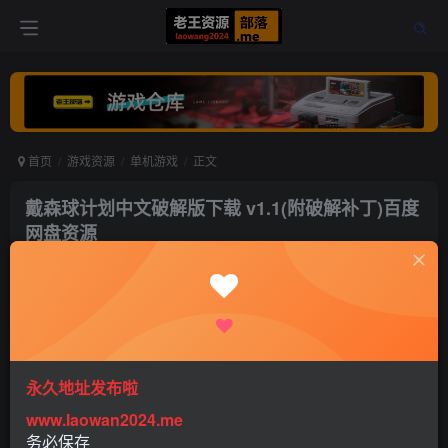
首页
游戏资源
单机游戏
正文
戴森球计划中文破解版下载 v1.1(附破解补丁)百度
网盘资源
老王
关注
打赏
5年前更新
0
1754
0
永久地址发布啦
戴森球计划是一款全新的国产太空题材沙盒建造类游戏，而
www.laowan2024.me
说到“戴森林”就不得不说19世纪中叶知名的物理学家“弗里曼·
务必保存