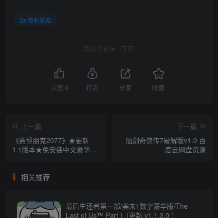
单机游戏
喜欢就支持一下吧
点赞
0
打赏
分享
收藏
上一篇
下一篇
《赛博朋克2077》★更新
仙剑奇侠传7破解版v1.0 百
1.1版本★免安装中文豪华版
度云网盘资源
整合国语配音[66.7GB][3D游
戏]
相关推荐
最后生还者第一部/美末1数字豪华版/The
Last of Us™ Part I（更新 v1.1.3.0 ）