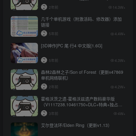
2年前
14.3W+
几千个单机游戏（附激活码、修改器）添加
链接
5年前
4.4W+
[3D神作]PC 尾·行4 中文版[1.6G]
5年前
4.3W+
森林2森林之子/Son of Forest（更新v47869
单机网络联机）
2年前
4.2W+
霍格沃茨之遗-霍格沃兹遗产数码豪华版
（V1117238.10461750+DLC+特典+独占内
容）
3年前
4W+
艾尔登法环/Elden Ring（更新v1.13）