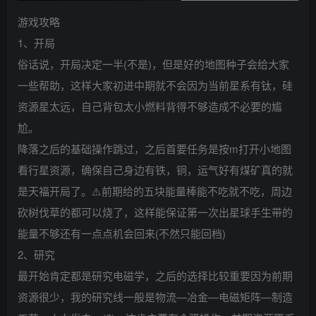
游戏攻略
1、开局
俗话说，开局决定一半(不是)，但是好的地图种子会给大家
一些帮助，这样大家初进中期就不会因为当前星系有钛，硅
资源星太远，自己背包太小燃料背得不够造成不必要的尴
尬。
降落之后的基础操作跳过，之后首要任务是按m打开小地图
看行星资源，确保自己身边有铁，铜，运气好有煤矿真的就
是天福开局了。⚠️前期给的五块能量棒能不吃就不吃，周边
砍树伐草的都可以烧了，这样能保证第一次出星球手生带的
能量不够还有一点点机会回来(不然只能回档)
2、研究
最开始肯定都是研究电磁学，之后的选择比较重要因为前期
资源很少，我的研究线一般是物流—冶金—电磁矩阵—制造