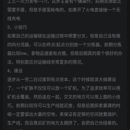
工艺—火力发电—(?)，这步主要有个骚操作，前期资源匮乏
需要手搓，但是手搓蛮耗电的，如果开了火电直接接一个无
线充电
3、小技巧
如果自己的运输链在运输过程中想要分叉，但是自己没有做
四向分流器，可以在终点/起点分别放一个分拣器，前期分拣
器比较low，拿物品速度有点慢，但是后期真的是个很好的办
法，特别是应对运输线非常复杂的情况。
4、建设
逐步从一穷二白过度到有点资本，这个时候就该大搞建设
了，一个矿脉不仅仅可以放一个矿机，为了追求效率可以用
矿机全覆盖，然后连在一起，交叉的地方可以用上面的小技
巧。前期比较穷可以生产线就近放，但是后面拆家重建的时
候一定要留出大量的空地，来保证有足够的空间放置熔炉，
生产线，而且靠近矿的地方太拥挤了，会把自己也绕晕的。