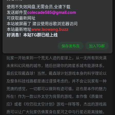
戴森”，他提出一个全新的理论：能不能建造一个包裹恒星来
使用不失效网盘,无需会员,全速下载
开采恒星的天体，简单的来说就是利用恒星作为动力源的天
发送邮件至
colecade585@gmail.com
可获取最新网址
然的核聚变反应堆，这样的能源是取之不尽的，可以根据能
本站被屏蔽了 建议使用谷歌浏览器访问
源需求不断上升的文明建造，这样无疑是可以接触到更高级
本站最新地址
www.laowang.buzz
好消息！本站TG群已经上线
的文明！而本作就是采用了这一科学理论，你作为一员该计
划的具体实施者，你需要去往陌生的星系建造戴森球；而这
保存发布页
加入TG群
也是贯通整个游戏的主题！并且本作在玩法上很通俗易懂，
玩家一开始来到一个荒无人迹的星球上，从一无所有到充满
未来科幻风格的城市，随后创建你的跨星系城市能源体系，
最后实现戴森球！当然，戴森球计划游戏本身的科学理论以
及整条科技线路都是通过谨慎考虑的，并不会让玩家有一种
荒唐的感觉，一切都可以做到有迹可循，这也是本作的魅力
所在！作为一款以外太空为背景的游戏，本作像《质量效
应》或者《坎巴拉太空计划》游戏一样等等，杰出的游戏画
质可以让广大玩家仿佛置身在星河之中与行星近距离接触，