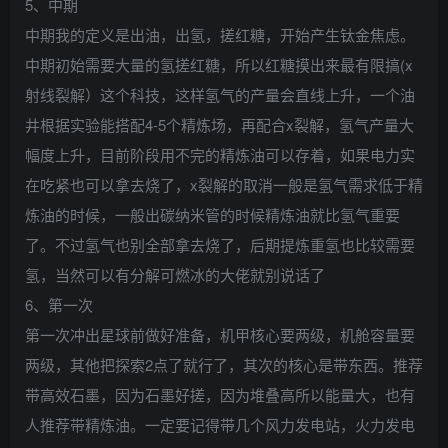
5、中期
中期我的定义是出油，出氢，搓红糖，开始产生钛金焦虑。
中期初始需要大量的氢搓红糖，所以红糖摸出来最有限搞(x
射线裂解）这个科技，这样氢气的产量会直线上升，一个油
井根据实验能搭配4-5个精炼场，再配合x裂解，氢气产量大
幅度上升，目前阶段用不完的精炼油可以存着，如果电力实
在吃紧也可以拿去烧了，x裂解的取消一般是氢气需求低于精
炼油的时候，一般出碳纳米管的时候精炼油就比氢气重要
了。不过氢气也别全部拿去烧了，后期提炼重氢也比较需要
氢，当然可以有分解可燃冰的大佬就别说话了
6、第一次
第一次冲出星球前做好准备，机甲核心要两级，机舱容量要
两级，其他把探索2点了就行了，其次的核心是带东西。推荐
带高效石墨，因为石墨好搓，因为堆叠高所以能量大，也有
人推荐带精炼油。一定要记得带几个风力发电站，火力发电