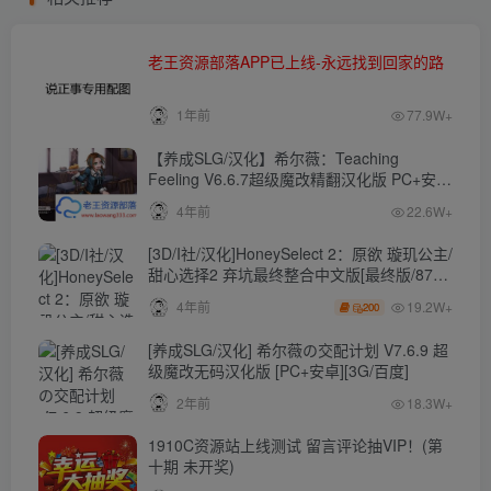
老王资源部落APP已上线-永远找到回家的路
1年前
77.9W+
【养成SLG/汉化】希尔薇：Teaching
Feeling V6.6.7超级魔改精翻汉化版 PC+安卓
【4.3G】
4年前
22.6W+
[3D/I社/汉化]HoneySelect 2：原欲 璇玑公主/
甜心选择2 弃坑最终整合中文版[最终版/87G/
秒传]
19.2W+
4年前
200
[养成SLG/汉化] 希尔薇の交配计划 V7.6.9 超
级魔改无码汉化版 [PC+安卓][3G/百度]
2年前
18.3W+
1910C资源站上线测试 留言评论抽VIP！(第
十期 未开奖)