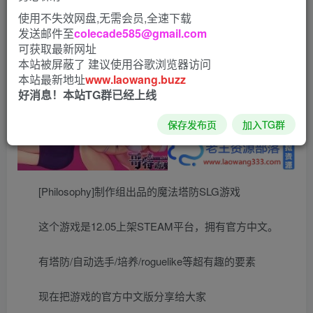
使用不失效网盘,无需会员,全速下载
发送邮件至
colecade585@gmail.com
可获取最新网址
本站被屏蔽了 建议使用谷歌浏览器访问
本站最新地址
www.laowang.buzz
好消息！本站TG群已经上线
保存发布页
加入TG群
[Philosophy]制作组出品的魔法塔防SLG游戏
这个游戏是12.05上架STEAM平台，拥有官方中文。
有塔防/自动选手/培养/roguelike等超有趣的要素
现在把游戏的官方中文版分享给大家