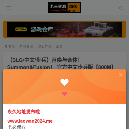
首页
游戏资源
绅士游戏
正文
【SLG/中文/步兵】召唤与合体！
Summon&Fusion！ 官方中文步兵版【800M】
老王
关注
打赏
5年前更新
0
4380
0
永久地址发布啦
【SLG/中文/步兵】召唤与合体！Summon&Fusion！ 官方中
www.laowan2024.me
文步兵版【800M】
务必保存