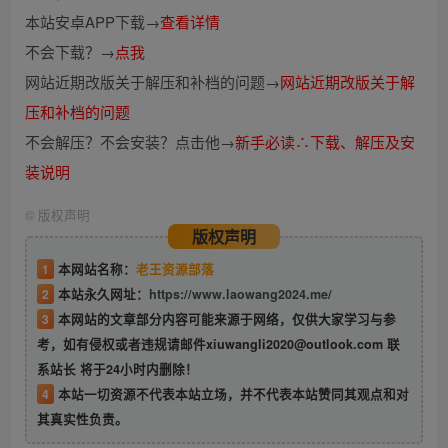
本站安卓APP下载→
查看详情
不会下载？→
点我
网站近期改版关于解压和补档的问题→
网站近期改版关于解
压和补档的问题
不会解压？不会安装？点击他→
新手必读∴下载、解压及安
装说明
©
版权声明
版权声明
1
本网站名称：
老王资源部落
2
本站永久网址：
https://www.laowang2024.me/
3
本网站的文章部分内容可能来源于网络，仅供大家学习与参
考，如有侵权或者违规请邮件xiuwangli2020@outlook.com 联
系站长 将于24小时内删除！
4
本站一切资源不代表本站立场，并不代表本站赞同其观点和对
其真实性负责。