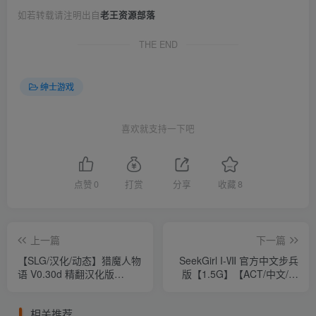
如若转载请注明出自
老王资源部落
THE END
绅士游戏
喜欢就支持一下吧
点赞
0
打赏
分享
收藏
8
上一篇
下一篇
【SLG/汉化/动态】猎魔人物
SeekGirl I-Ⅶ 官方中文步兵
语 V0.30d 精翻汉化版
版【1.5G】【ACT/中文/全
【1.1G】
动态】
相关推荐